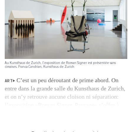
Au Kunsthaus de Zurich, l’exposition de Roman Signer est présentée sans
cimaises. Franca Candrian, Kunsthaus de Zurich
C’est un peu déroutant de prime abord. On
ART
entre dans la grande salle du Kunsthaus de Zurich,
et on n’y ­retrouve aucune cloison ni séparation:
l’exposition «Roman Signer. Paysage» s’offre à
nous (presque) d’un seul regard, sans l’habituelle
succession de cimaises. Ce grand espace ouvert sur
l’extérieur, baigné de la lumière du jour, ­accueille