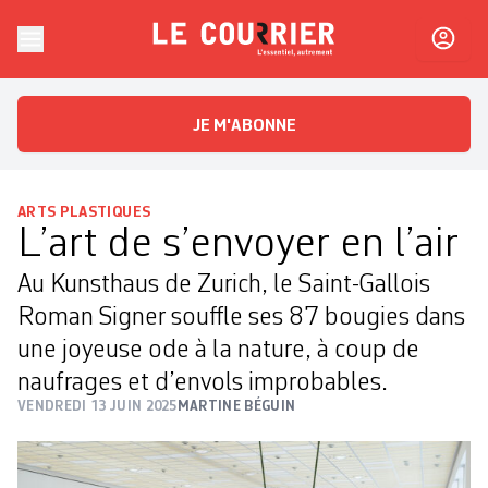
Skip to content
Le Courrier
L'essentiel, autrement
JE M'ABONNE
ARTS PLASTIQUES
L’art de s’envoyer en l’air
Au Kunsthaus de Zurich, le Saint-Gallois
Roman Signer souffle ses 87 bougies dans
une joyeuse ode à la nature, à coup de
naufrages et d’envols improbables.
VENDREDI 13 JUIN 2025
MARTINE BÉGUIN