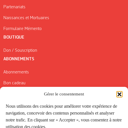
Partenariats
Naissances et Mortuaires
Formulaire Mémento
BOUTIQUE
Don / Souscription
ABONNEMENTS
Abonnements
Bon cadeau
Conditions générales de vente
Gérer le consentement
Réductions de la Carte Côté Courrier
Nous utilisons des cookies pour améliorer votre expérience de
navigation, concevoir des contenus personnalisés et analyser
Application
notre trafic. En cliquant sur « Accepter », vous consentez à notre
utilisation des cookies.