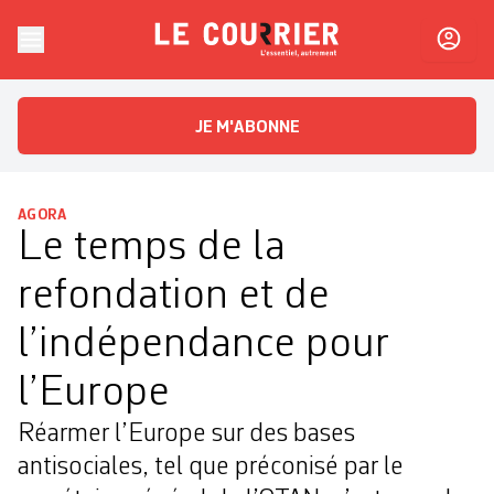
Skip to content
Le Courrier
L'essentiel, autrement
JE M'ABONNE
AGORA
Le temps de la
refondation et de
l’indépendance pour
l’Europe
Réarmer l’Europe sur des bases
antisociales, tel que préconisé par le