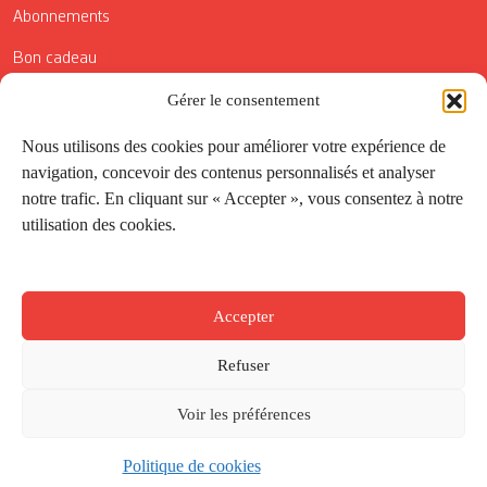
Abonnements
Bon cadeau
Conditions générales de vente
Gérer le consentement
Réductions de la Carte Côté Courrier
Nous utilisons des cookies pour améliorer votre expérience de
navigation, concevoir des contenus personnalisés et analyser
Application
notre trafic. En cliquant sur « Accepter », vous consentez à notre
utilisation des cookies.
Suivez-nous
Accepter
Refuser
Voir les préférences
Politique de cookies
Créé par
Onepixel
&
Wonderweb
&
EPIC