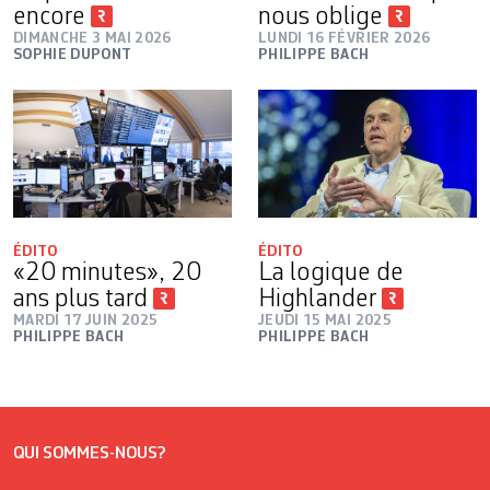
­encore
nous oblige
DIMANCHE 3 MAI 2026
LUNDI 16 FÉVRIER 2026
SOPHIE DUPONT
PHILIPPE BACH
ÉDITO
ÉDITO
«20 minutes», 20
La logique de
ans plus tard
Highlander
MARDI 17 JUIN 2025
JEUDI 15 MAI 2025
PHILIPPE BACH
PHILIPPE BACH
QUI SOMMES-NOUS?