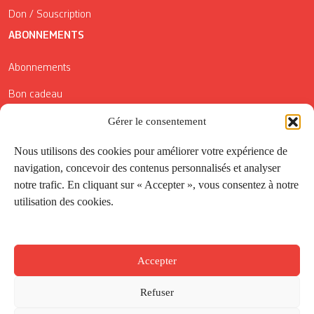
Don / Souscription
ABONNEMENTS
Abonnements
Bon cadeau
Gérer le consentement
Conditions générales de vente
Réductions de la Carte Côté Courrier
Nous utilisons des cookies pour améliorer votre expérience de
navigation, concevoir des contenus personnalisés et analyser
Application
notre trafic. En cliquant sur « Accepter », vous consentez à notre
utilisation des cookies.
Suivez-nous
Accepter
Refuser