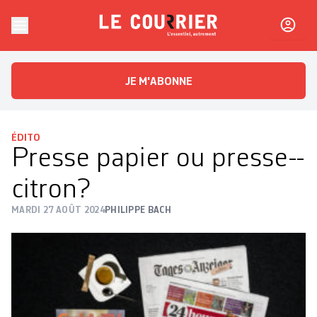
Skip to content
Le Courrier
L'essentiel, autrement
JE M'ABONNE
ÉDITO
Presse papier ou presse-­
citron?
MARDI 27 AOÛT 2024
PHILIPPE BACH