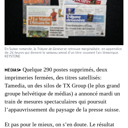
En Suisse romande, la
Tribune de Genève
se retrouve marginalisée, en appendice
de
24 heures
qui devient le vaisseau amiral d’un titre couvrant l’arc lémanique.
KEYSTONE
Quelque 290 postes supprimés, deux
MÉDIAS
imprimeries fermées, des titres satellisés:
Tamedia, un des silos de TX Group (le plus grand
groupe helvétique de médias) a annoncé mardi un
train de mesures spectaculaires qui poursuit
l’appauvrissement du paysage de la presse suisse.
Et pas pour le mieux, on s’en doute. Le résultat