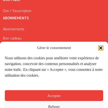
BOUTIQUE
Don / Souscription
ABONNEMENTS
Abonnements
Bon cadeau
Conditions générales de vente
Gérer le consentement
Réductions de la Carte Côté Courrier
Nous utilisons des cookies pour améliorer votre expérience de
navigation, concevoir des contenus personnalisés et analyser
Application
notre trafic. En cliquant sur « Accepter », vous consentez à notre
utilisation des cookies.
Suivez-nous
Accepter
Refuser