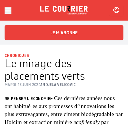
Skip to content
Le Courrier
L'essentiel, autrement
JE M'ABONNE
CHRONIQUES
Le mirage des
placements verts
MARDI 18 JUIN 2024
ANDJELA VELICOVIC
Ces dernières années nous
RE-PENSER L'ÉCONOMIE
ont habitué·es aux promesses d’innovations les
plus extravagantes, entre ciment biodégradable par
Holcim et extraction minière
ecofriendly
par