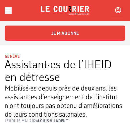
Skip to content
Le Courrier
L'essentiel, autrement
JE M'ABONNE
GENÈVE
Assistant·es de l’IHEID
en détresse
Mobilisé·es depuis près de deux ans, les
assistant·es d’enseignement de l’institut
n’ont toujours pas obtenu d’améliorations
de leurs conditions salariales.
JEUDI 16 MAI 2024
LOUIS VILADENT