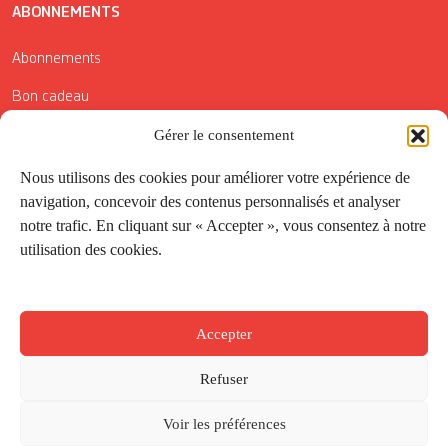
ABONNEMENTS
Abonnements
Bon cadeau
Conditions générales de vente
Gérer le consentement
Réductions de la Carte Côté Courrier
Nous utilisons des cookies pour améliorer votre expérience de
navigation, concevoir des contenus personnalisés et analyser
Application
notre trafic. En cliquant sur « Accepter », vous consentez à notre
utilisation des cookies.
Suivez-nous
Accepter
Refuser
Voir les préférences