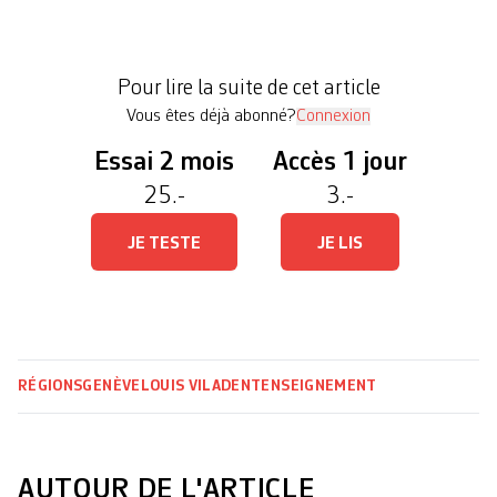
statut précaire et sur leur faible rémunération.
Aujourd’hui, une timide lueur d’espoir semble
poindre. Une pétition déposée en octobre, signée
Pour lire la suite de cet article
par 916 personnes de l’institut, vient […]
Vous êtes déjà abonné?
Connexion
Essai 2 mois
Accès 1 jour
25.-
3.-
JE TESTE
JE LIS
RÉGIONS
GENÈVE
LOUIS VILADENT
ENSEIGNEMENT
AUTOUR DE L'ARTICLE