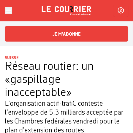
Skip to content
Le Courrier
L'essentiel, autrement
JE M'ABONNE
SUISSE
Réseau routier: un
«gaspillage
inacceptable»
L’organisation actif-trafiC conteste
l’enveloppe de 5,3 milliards acceptée par
les Chambres fédérales vendredi pour le
plan d’extension des routes.