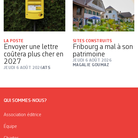
LA POSTE
SITES CONSTRUITS
Envoyer une lettre
Fribourg a mal à son
coûtera plus cher en
patrimoine
2027
JEUDI 6 AOÛT 2026
MAGALIE GOUMAZ
JEUDI 6 AOÛT 2026
ATS
QUI SOMMES-NOUS?
Association éditrice
Équipe