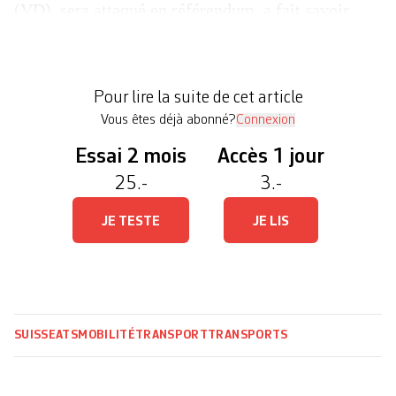
(VD), sera attaqué en référendum, a fait savoir
l’organisation actif-trafiC, qui évoque un
«gaspillage inacceptable». «La crise climatique
exige l’abandon des recettes du dernier millénaire
Pour lire la suite de cet article
et un […]
Vous êtes déjà abonné?
Connexion
Essai 2 mois
Accès 1 jour
25.-
3.-
JE TESTE
JE LIS
SUISSE
ATS
MOBILITÉ
TRANSPORT
TRANSPORTS