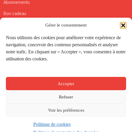
Abonnements
Bon cadeau
Conditions générales de vente
Gérer le consentement
Réductions de la Carte Côté Courrier
Nous utilisons des cookies pour améliorer votre expérience de
navigation, concevoir des contenus personnalisés et analyser
Application
notre trafic. En cliquant sur « Accepter », vous consentez à notre
utilisation des cookies.
Suivez-nous
Accepter
Refuser
Voir les préférences
Politique de cookies
Créé par
Onepixel
&
Wonderweb
&
EPIC