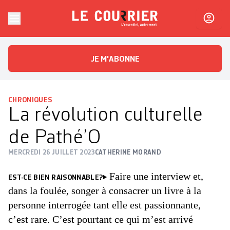
Skip to content
Le Courrier
L'essentiel, autrement
JE M'ABONNE
CHRONIQUES
La révolution culturelle
de Pathé’O
MERCREDI 26 JUILLET 2023
CATHERINE MORAND
Faire une interview et,
EST-CE BIEN RAISONNABLE?
dans la foulée, songer à consacrer un livre à la
personne interrogée tant elle est passionnante,
c’est rare. C’est pourtant ce qui m’est arrivé