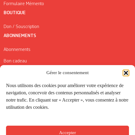
Formulaire Mémento
BOUTIQUE
Don / Souscription
ABONNEMENTS
Abonnements
Bon cadeau
Conditions générales de vente
Gérer le consentement
Réductions de la Carte Côté Courrier
Nous utilisons des cookies pour améliorer votre expérience de
navigation, concevoir des contenus personnalisés et analyser
Application
notre trafic. En cliquant sur « Accepter », vous consentez à notre
utilisation des cookies.
Suivez-nous
Accepter