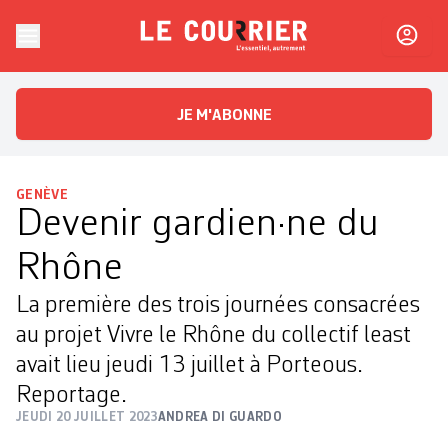
Skip to content
Le Courrier
L'essentiel, autrement
JE M'ABONNE
GENÈVE
Devenir gardien·ne du
Rhône
La première des trois journées consacrées
au projet Vivre le Rhône du collectif least
avait lieu jeudi 13 juillet à Porteous.
Reportage.
JEUDI 20 JUILLET 2023
ANDREA DI GUARDO