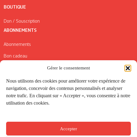
BOUTIQUE
Don / Souscription
ABONNEMENTS
Abonnements
Bon cadeau
Gérer le consentement
Conditions générales de vente
Réductions de la Carte Côté Courrier
Nous utilisons des cookies pour améliorer votre expérience de
navigation, concevoir des contenus personnalisés et analyser
Application
notre trafic. En cliquant sur « Accepter », vous consentez à notre
utilisation des cookies.
Suivez-nous
Accepter