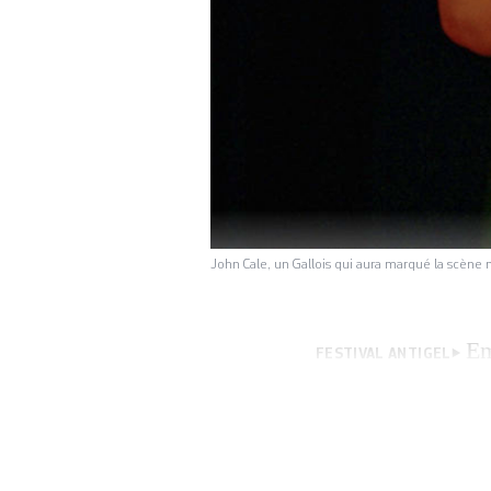
John Cale, un Gallois qui aura marqué la scè
Em
FESTIVAL ANTIGEL
sorte de travellin
baignent dans une
yeux effarés. La v
de souvenirs […]