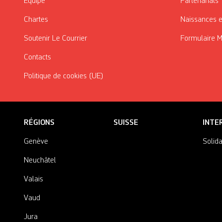
Équipe
Partenariats
Chartes
Naissances e
Soutenir Le Courrier
Formulaire 
Contacts
Politique de cookies (UE)
RÉGIONS
SUISSE
INTE
Genève
Solida
Neuchâtel
Valais
Vaud
Jura