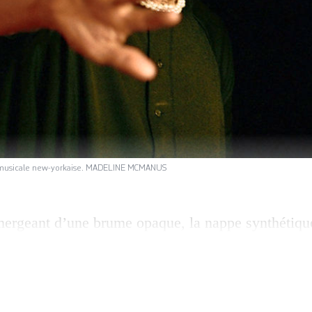
ne musicale new-yorkaise. MADELINE MCMANUS
ergeant d’une brume opaque, la nappe synthétique
g sonique au ras du bitume. Aussi loin que le regard
 lumière rouge. New York, ville éternelle du péché
oix quasi atone, infiniment troublante, qui porte su