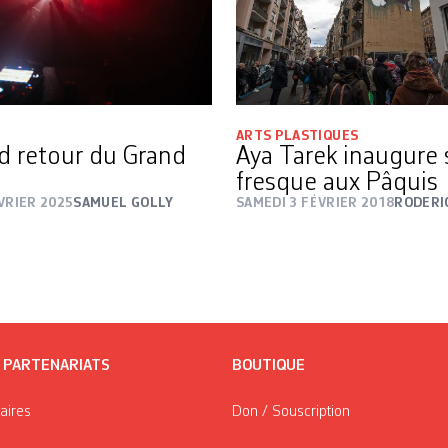
ARTS PLASTIQUES
d retour du Grand
Aya Tarek inaugure 
fresque aux Pâquis
VRIER 2025
SAMUEL GOLLY
SAMEDI 3 FÉVRIER 2018
RODERI
/ PARTENARIATS
BOUTIQUE
taires
Don / Souscription