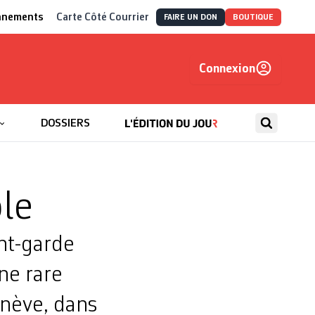
nnements
Carte Côté Courrier
FAIRE UN DON
BOUTIQUE
Connexion
, autrement
DOSSIERS
ble
ant-garde
ne rare
enève, dans