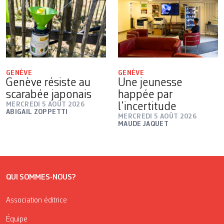
GENÈVE
GENÈVE
Genève résiste au
Une jeunesse
scarabée japonais
happée par
MERCREDI 5 AOÛT 2026
l’incertitude
ABIGAIL ZOPPETTI
MERCREDI 5 AOÛT 2026
MAUDE JAQUET
QUI SOMMES-NOUS?
Association éditrice
Équipe