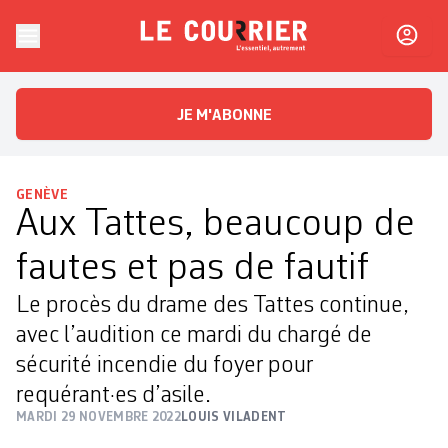
Skip to content
Le Courrier
L'essentiel, autrement
JE M'ABONNE
GENÈVE
Aux Tattes, beaucoup de
fautes et pas de fautif
Le procès du drame des Tattes continue,
avec l’audition ce mardi du chargé de
sécurité incendie du foyer pour
requérant·es d’asile.
MARDI 29 NOVEMBRE 2022
LOUIS VILADENT