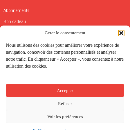
Abonnements
Bon cadeau
Gérer le consentement
Conditions générales de vente
Réductions de la Carte Côté Courrier
Nous utilisons des cookies pour améliorer votre expérience de
navigation, concevoir des contenus personnalisés et analyser
Application
notre trafic. En cliquant sur « Accepter », vous consentez à notre
utilisation des cookies.
Suivez-nous
Accepter
Refuser
Voir les préférences