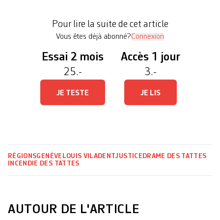
l’intégralité de ce qui lui est reproché, à savoir de
ne pas avoir pris des mesures suffisantes pour
Pour lire la suite de cet article
éviter que le départ de feu du 16 […]
Vous êtes déjà abonné?
Connexion
Essai 2 mois
Accès 1 jour
25.-
3.-
JE TESTE
JE LIS
RÉGIONS
GENÈVE
LOUIS VILADENT
JUSTICE
DRAME DES TATTES
INCENDIE DES TATTES
AUTOUR DE L'ARTICLE