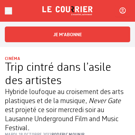
Skip to content
Le Courrier
L'essentiel, autrement
JE M'ABONNE
CINÉMA
Trip cintré dans l’asile
des artistes
Hybride loufoque au croisement des arts
plastiques et de la musique,
Never Gate
est projeté ce soir mercredi soir au
Lausanne ­Underground Film and Music
Festival.
MARDI 18 OCTOBRE 2022
RODERIC MOUNIR