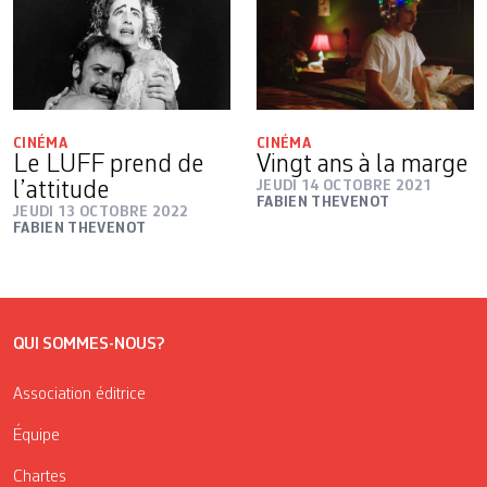
CINÉMA
CINÉMA
Le LUFF prend de
Vingt ans à la marge
l’attitude
JEUDI 14 OCTOBRE 2021
FABIEN THEVENOT
JEUDI 13 OCTOBRE 2022
FABIEN THEVENOT
QUI SOMMES-NOUS?
Association éditrice
Équipe
Chartes