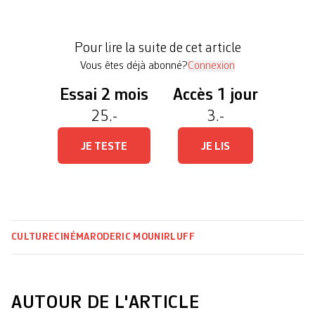
Montesinos avec JD Schneider, réalisateur. Le
LUFF en offre la primeur ce mercredi soir à la
Pour lire la suite de cet article
salle Paderewski. […]
Vous êtes déjà abonné?
Connexion
Essai 2 mois
Accès 1 jour
25.-
3.-
JE TESTE
JE LIS
CULTURE
CINÉMA
RODERIC MOUNIR
LUFF
AUTOUR DE L'ARTICLE