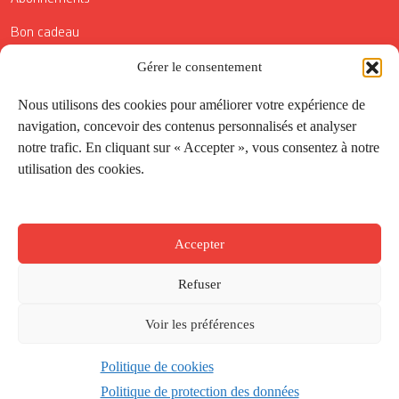
Bon cadeau
Gérer le consentement
Conditions générales de vente
Réductions de la Carte Côté Courrier
Nous utilisons des cookies pour améliorer votre expérience de
navigation, concevoir des contenus personnalisés et analyser
Application
notre trafic. En cliquant sur « Accepter », vous consentez à notre
utilisation des cookies.
Suivez-nous
Accepter
Refuser
Voir les préférences
Politique de cookies
Créé par
Onepixel
&
Wonderweb
&
EPIC
Politique de protection des données