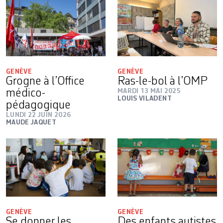
GENÈVE
GENÈVE
Grogne à l’Office
Ras-le-bol à l’OMP
médico-
MARDI 13 MAI 2025
LOUIS VILADENT
pédagogique
LUNDI 22 JUIN 2026
MAUDE JAQUET
GENÈVE
GENÈVE
Se donner les
Des enfants autistes