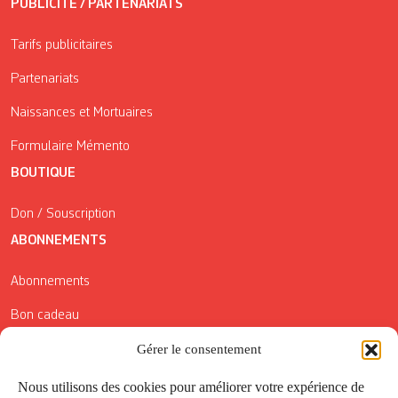
PUBLICITÉ / PARTENARIATS
Tarifs publicitaires
Partenariats
Naissances et Mortuaires
Formulaire Mémento
BOUTIQUE
Don / Souscription
ABONNEMENTS
Abonnements
Bon cadeau
Conditions générales de vente
Gérer le consentement
Réductions de la Carte Côté Courrier
Nous utilisons des cookies pour améliorer votre expérience de