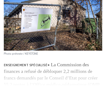
Photo prétexte / KEYSTONE
La Commission des
ENSEIGNEMENT SPÉCIALISÉ
finances a refusé de débloquer 2,2 millions de
francs demandés par le Conseil d’Etat pour créer
55,2 postes à l’Office médico-pédagogique (OMP,
lire notre édition de mardi). Mercredi soir, le
Centre, le PLR, l’UDC et le MCG ont fait échouer
ce crédit urgent au grand dam de la gauche (PS,