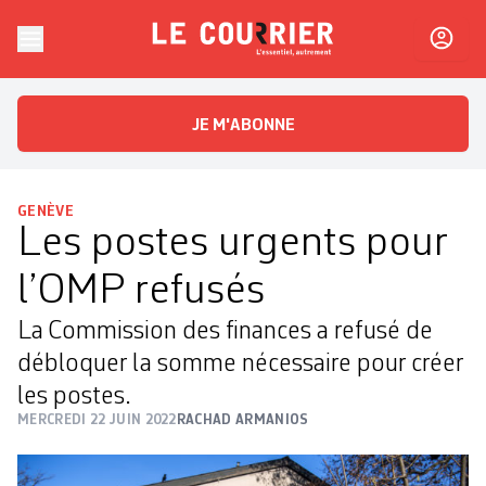
Skip to content
Le Courrier
L'essentiel, autrement
JE M'ABONNE
GENÈVE
Les postes urgents pour
l’OMP refusés
La Commission des finances a refusé de
débloquer la somme nécessaire pour créer
les postes.
MERCREDI 22 JUIN 2022
RACHAD ARMANIOS