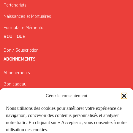
Partenariats
Naissances et Mortuaires
Formulaire Mémento
BOUTIQUE
Don / Souscription
ABONNEMENTS
Abonnements
Bon cadeau
Gérer le consentement
Conditions générales de vente
Réductions de la Carte Côté Courrier
Nous utilisons des cookies pour améliorer votre expérience de
navigation, concevoir des contenus personnalisés et analyser
Application
notre trafic. En cliquant sur « Accepter », vous consentez à notre
utilisation des cookies.