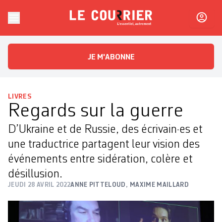
Skip to content
Le Courrier
L'essentiel, autrement
JE M'ABONNE
LIVRES
Regards sur la guerre
D’Ukraine et de Russie, des écrivain·es et
une traductrice partagent leur vision des
événements entre sidération, colère et
désillusion.
JEUDI 28 AVRIL 2022
ANNE PITTELOUD
,
MAXIME MAILLARD