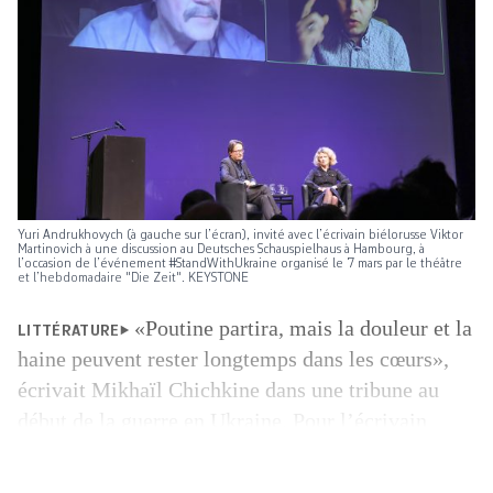
Yuri Andrukhovych (à gauche sur l’écran), invité avec l’écrivain biélorusse Viktor
Martinovich à une discussion au Deutsches Schauspielhaus à Hambourg, à
l’occasion de l’événement #StandWithUkraine organisé le 7 mars par le théâtre
et l’hebdomadaire "Die Zeit". KEYSTONE
«Poutine partira, mais la douleur et la
LITTÉRATURE
haine peuvent rester longtemps dans les cœurs»,
écrivait Mikhaïl Chichkine dans une tribune au
début de la guerre en Ukraine. Pour l’écrivain
russe, installé à Zurich depuis 1995, seuls l’art, la
littérature et la culture pourront aider à surmonter