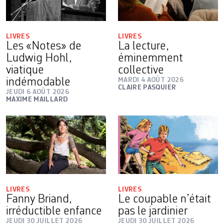
LIVRES
LIVRES
Les «Notes» de
La lecture,
Ludwig Hohl,
éminemment
viatique
collective
indémodable
MARDI 4 AOÛT 2026
CLAIRE PASQUIER
JEUDI 6 AOÛT 2026
MAXIME MAILLARD
LIVRES
LIVRES
Fanny Briand,
Le coupable n’était
irréductible enfance
pas le jardinier
JEUDI 30 JUILLET 2026
JEUDI 30 JUILLET 2026