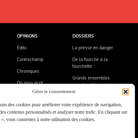
OPINIONS
DOSSIERS
Édito
La presse en danger
Contrechamp
De la fourche à la
fourchette
Chroniques
Grands ensembles,
On nous écrit
grandes idées
Gérer le consentement
Nos invité·es
Lieux abandonnés
sons des cookies pour améliorer votre expérience de navigation,
A côté de la plaque
es contenus personnalisés et analyser notre trafic. En cliquant sur
», vous consentez à notre utilisation des cookies.