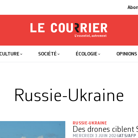
Abo
Le Courrier
L'essentiel
CULTURE
SOCIÉTÉ
ÉCOLOGIE
OPINIONS
Russie-Ukraine
RUSSIE-UKRAINE
Des drones ciblent
MERCREDI 3 JUIN 2026
ATS/AFP