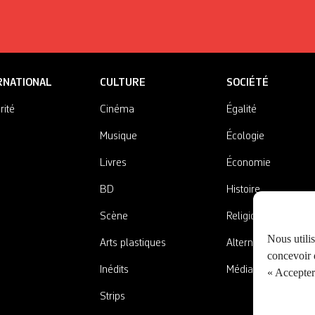
RNATIONAL
CULTURE
SOCIÉTÉ
rité
Cinéma
Égalité
Musique
Écologie
Livres
Économie
BD
Histoire
Scène
Religions
Nous utili
Arts plastiques
Alternatives
concevoir d
Inédits
Médias
« Accepter 
Strips