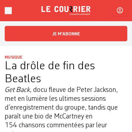
Skip to content
Le Courrier
L'essentiel, autrement
JE M'ABONNE
MUSIQUE
La drôle de fin des
Beatles
Get Back
, docu fleuve de Peter Jackson,
met en lumière les ultimes sessions
d’enregistrement du groupe, tandis que
paraît une bio de McCartney en
154 chansons commentées par leur