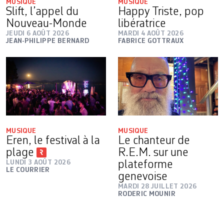
MUSIQUE
MUSIQUE
Slift, l’appel du
Happy Triste, pop
Nouveau-Monde
libératrice
JEUDI 6 AOÛT 2026
MARDI 4 AOÛT 2026
JEAN-PHILIPPE BERNARD
FABRICE GOTTRAUX
MUSIQUE
MUSIQUE
Eren, le festival à la
Le chanteur de
plage
R.E.M. sur une
LUNDI 3 AOÛT 2026
plateforme
LE COURRIER
genevoise
MARDI 28 JUILLET 2026
RODERIC MOUNIR