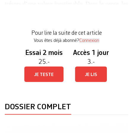
trésors d’une valeur inestimable. Dans le genre, les
60 heures d’images et les 150 heures d’audio
filmées et enregistrées par le réalisateur Michael
Lindsay-Hogg durant le mois de janvier 1969 font
Pour lire la suite de cet article
carrément figure […]
Vous êtes déjà abonné?
Connexion
Essai 2 mois
Accès 1 jour
25.-
3.-
JE TESTE
JE LIS
DOSSIER COMPLET