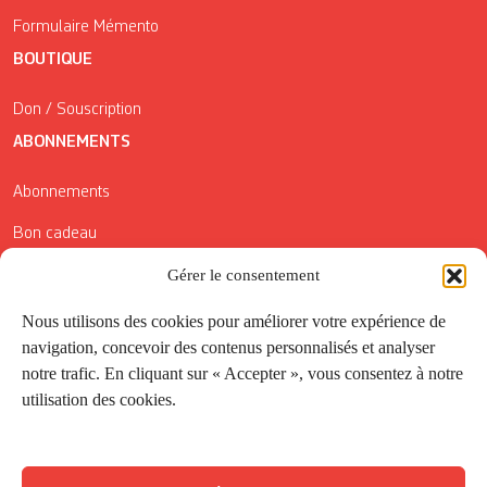
Formulaire Mémento
BOUTIQUE
Don / Souscription
ABONNEMENTS
Abonnements
Bon cadeau
Gérer le consentement
Conditions générales de vente
Réductions de la Carte Côté Courrier
Nous utilisons des cookies pour améliorer votre expérience de
navigation, concevoir des contenus personnalisés et analyser
Application
notre trafic. En cliquant sur « Accepter », vous consentez à notre
utilisation des cookies.
Suivez-nous