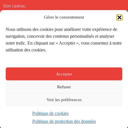
Bon cadeau
Gérer le consentement
Conditions générales de vente
Réductions de la Carte Côté Courrier
Nous utilisons des cookies pour améliorer votre expérience de
navigation, concevoir des contenus personnalisés et analyser
Application
notre trafic. En cliquant sur « Accepter », vous consentez à notre
utilisation des cookies.
Suivez-nous
Accepter
Refuser
Voir les préférences
Politique de cookies
Créé par
Onepixel
&
Wonderweb
&
EPIC
Politique de protection des données