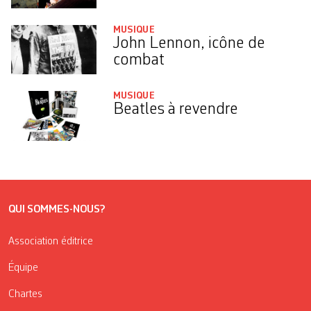
MUSIQUE
John Lennon, icône de
combat
MUSIQUE
Beatles à revendre
QUI SOMMES-NOUS?
Association éditrice
Équipe
Chartes