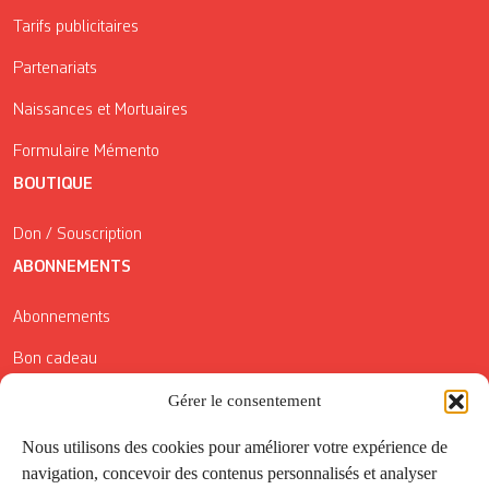
Tarifs publicitaires
Partenariats
Naissances et Mortuaires
Formulaire Mémento
BOUTIQUE
Don / Souscription
ABONNEMENTS
Abonnements
Bon cadeau
Conditions générales de vente
Gérer le consentement
Réductions de la Carte Côté Courrier
Nous utilisons des cookies pour améliorer votre expérience de
navigation, concevoir des contenus personnalisés et analyser
Application