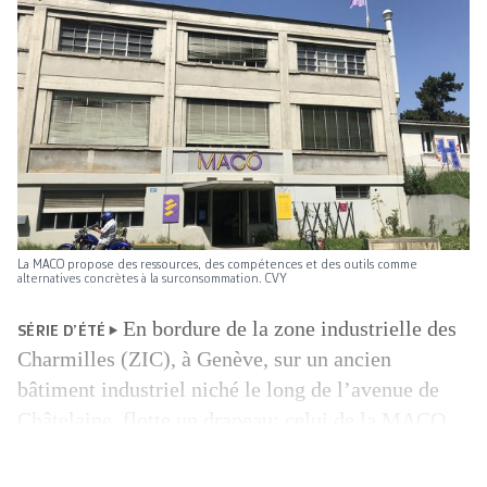
La MACO propose des ressources, des compétences et des outils comme
alternatives concrètes à la surconsommation. CVY
En bordure de la zone industrielle des
SÉRIE D’ÉTÉ
Charmilles (ZIC), à Genève, sur un ancien
bâtiment industriel niché le long de l’avenue de
Châtelaine, flotte un drapeau: celui de la MACO.
«MA» pour manufacture, «CO» pour
collaborative. Derrière ces quatre lettres, un