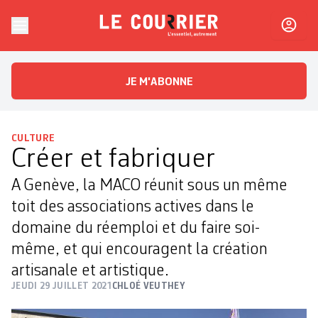
Skip to content
Le Courrier
L'essentiel, autrement
JE M'ABONNE
CULTURE
Créer et fabriquer
A Genève, la MACO réunit sous un même
toit des associations actives dans le
domaine du réemploi et du faire soi-
même, et qui encouragent la création
artisanale et artistique.
JEUDI 29 JUILLET 2021
CHLOÉ VEUTHEY