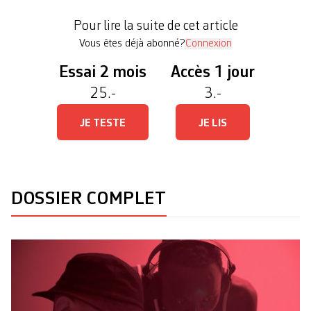
«laboratoire» destiné à expérimenter une nouvelle
Pour lire la suite de cet article
économie qui se veut circulaire, et à défricher […]
Vous êtes déjà abonné?
Connexion
Essai 2 mois
Accès 1 jour
25.-
3.-
JE TESTE
JE LIS
DOSSIER COMPLET