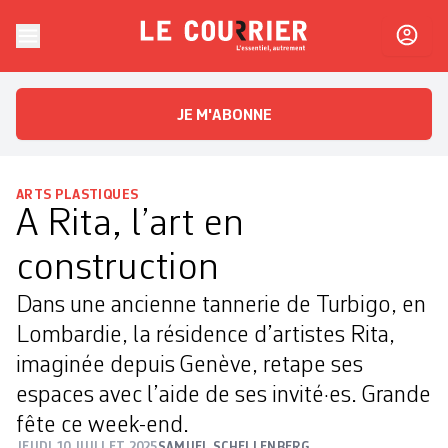
Skip to content
Le Courrier
L'essentiel, autrement
JE M'ABONNE
ARTS PLASTIQUES
A Rita, l’art en
construction
Dans une ancienne tannerie de Turbigo, en
Lombardie, la résidence d’artistes Rita,
imaginée depuis Genève, retape ses
espaces avec l’aide de ses invité·es. Grande
fête ce week-end.
JEUDI 10 JUILLET 2025
SAMUEL SCHELLENBERG