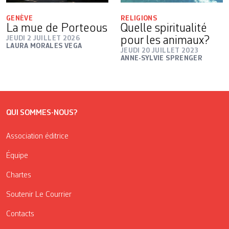
GENÈVE
RELIGIONS
La mue de Porteous
Quelle spiritualité
JEUDI 2 JUILLET 2026
pour les animaux?
LAURA MORALES VEGA
JEUDI 20 JUILLET 2023
ANNE-SYLVIE SPRENGER
QUI SOMMES-NOUS?
Association éditrice
Équipe
Chartes
Soutenir Le Courrier
Contacts