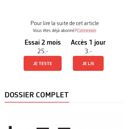
arrivant·es, dans le jardin. «Vous ­ferez à nouveau
une grande fête, en juillet? C’est le week-end
prochain? Alors vous aurez beaucoup à faire
Pour lire la suite de cet article
durant la […]
Vous êtes déjà abonné?
Connexion
Essai 2 mois
Accès 1 jour
25.-
3.-
JE TESTE
JE LIS
DOSSIER COMPLET