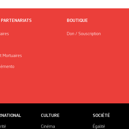
/ PARTENARIATS
BOUTIQUE
taires
Don / Souscription
t Mortuaires
Mémento
RNATIONAL
CULTURE
SOCIÉTÉ
rité
Cinéma
Égalité