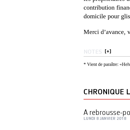
contribution finan
domicile pour glis
Merci d’avance, v
NOTES
[
+
]
* Vient de paraître: «He
CHRONIQUE L
A rebrousse-po
LUNDI 8 JANVIER 2018