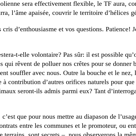
éolienne sera effectivement flexible, le TF aura, 
rra, l’âme apaisée, couvrir le territoire d’hélices g
s cris d’enthousiasme et vos questions. Patience! J
estera-t-elle volontaire? Pas sûr: il est possible qu’
les qui rêvent de polluer nos crêtes pour se donner
ent souffler avec nous. Outre la bouche et le nez, 
e à contribution d’autres orifices naturels pour que
imaux seront-ils admis parmi eux? Tant d’interrogat
, c’est que pour nous mettre au diapason de l’usag
contrats entre les communes et le promoteur, ou ent
de terrains, sont secrets –, nous observerons la mê