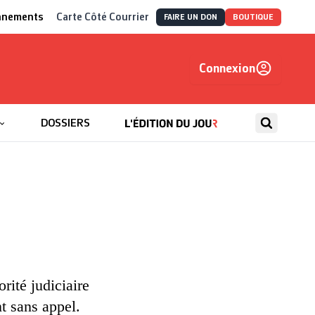
nnements
Carte Côté Courrier
FAIRE UN DON
BOUTIQUE
Connexion
, autrement
DOSSIERS
orité judiciaire
t sans appel.