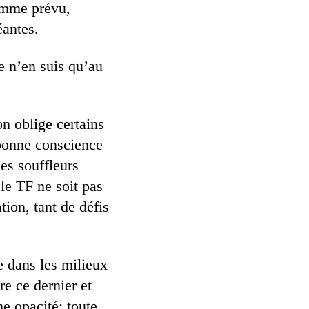
comme prévu,
éantes.
e n’en suis qu’au
on oblige certains
 bonne conscience
les souffleurs
 le TF ne soit pas
ion, tant de défis
e dans les milieux
re ce dernier et
me opacité: toute