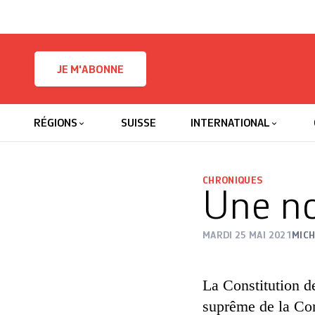
Skip to content
JE M'ABONNE
RÉGIONS
SUISSE
INTERNATIONAL
CHRONIQUES
Une no
MARDI 25 MAI 2021
MIC
La Constitution de
suprême de la Conf