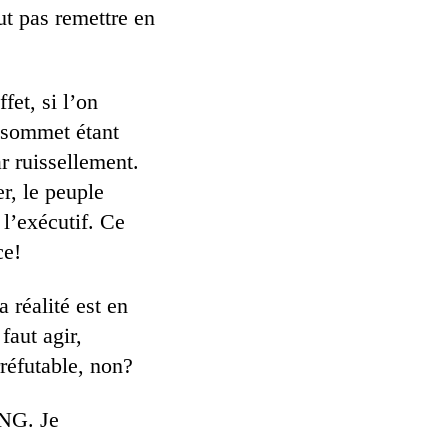
ut pas remettre en
fet, si l’on
e sommet étant
ar ruissellement.
er, le peuple
 l’exécutif. Ce
ce!
la réalité est en
faut agir,
réfutable, non?
ONG. Je