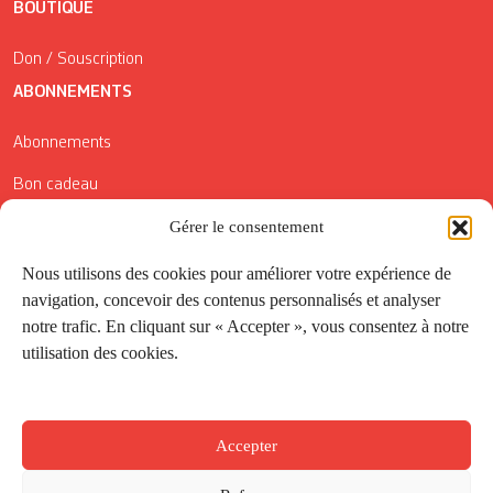
BOUTIQUE
Don / Souscription
ABONNEMENTS
Abonnements
Bon cadeau
Conditions générales de vente
Gérer le consentement
Réductions de la Carte Côté Courrier
Nous utilisons des cookies pour améliorer votre expérience de
navigation, concevoir des contenus personnalisés et analyser
Application
notre trafic. En cliquant sur « Accepter », vous consentez à notre
utilisation des cookies.
Suivez-nous
Accepter