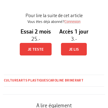
Karine Tissot, lauréate de la bourse 2019 du
FCAC, la narration débute dans le cadre verdoyant
Pour lire la suite de cet article
[…]
Vous êtes déjà abonné?
Connexion
Essai 2 mois
Accès 1 jour
25.-
3.-
JE TESTE
JE LIS
CULTURE
ARTS PLASTIQUES
CAROLINE BRINER
ART
A lire également