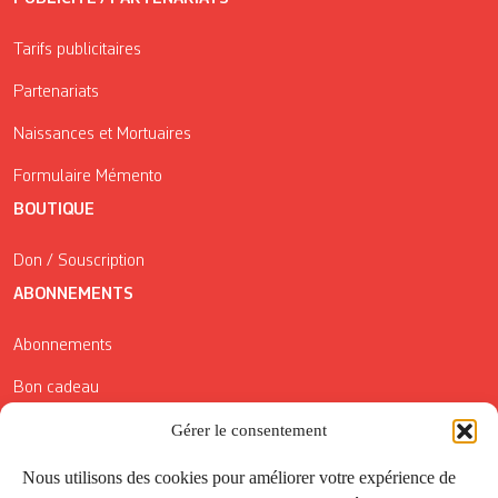
Tarifs publicitaires
Partenariats
Naissances et Mortuaires
Formulaire Mémento
BOUTIQUE
Don / Souscription
ABONNEMENTS
Abonnements
Bon cadeau
Conditions générales de vente
Gérer le consentement
Réductions de la Carte Côté Courrier
Nous utilisons des cookies pour améliorer votre expérience de