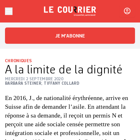
Skip to content
Le Courrier
L'essentiel, autrement
JE M'ABONNE
CHRONIQUES
A la limite de la dignité
MERCREDI 2 SEPTEMBRE 2020
BARBARA STEINER
,
TIFFANY COLLARD
En 2016, J., de nationalité érythréenne, arrive en
Suisse afin de demander l’asile. En attendant la
réponse à sa demande, il reçoit un permis N et
perçoit une aide sociale censée permettre son
intégration sociale et professionnelle, soit un