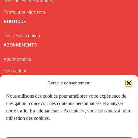
Naissances et Mortuaires
Formulaire Mémento
BOUTIQUE
Don / Souscription
ABONNEMENTS
Abonnements
Bon cadeau
Gérer le consentement
Conditions générales de vente
Réductions de la Carte Côté Courrier
Nous utilisons des cookies pour améliorer votre expérience de
navigation, concevoir des contenus personnalisés et analyser
Application
notre trafic. En cliquant sur « Accepter », vous consentez à notre
utilisation des cookies.
Suivez-nous