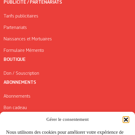
PUBLICITÉ / PARTENARIATS
Tarifs publicitaires
Partenariats
Naissances et Mortuaires
Formulaire Mémento
BOUTIQUE
Don / Souscription
ABONNEMENTS
Abonnements
Bon cadeau
Gérer le consentement
Conditions générales de vente
Réductions de la Carte Côté Courrier
Nous utilisons des cookies pour améliorer votre expérience de