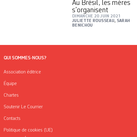
Au Brésil, les mères
s’organisent
DIMANCHE 20 JUIN 2021
JULIETTE ROUSSEAU
,
SARAH
BENICHOU
QUI SOMMES-NOUS?
Association éditrice
Équipe
Chartes
Soutenir Le Courrier
Contacts
Politique de cookies (UE)