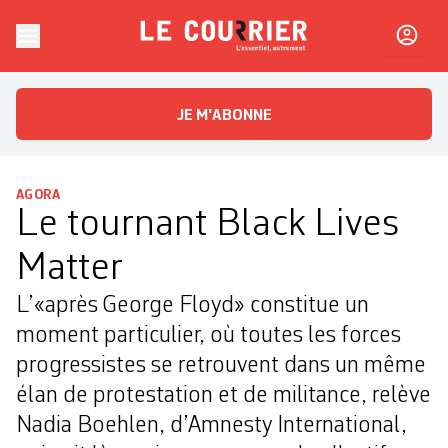
Skip to content
Le Courrier
L'essentiel, autrement
JE M'ABONNE
AGORA
Le tournant Black Lives
Matter
L’«après George Floyd» constitue un
moment particulier, où toutes les forces
progressistes se retrouvent dans un même
élan de protestation et de militance, relève
Nadia Boehlen, d’Amnesty International,