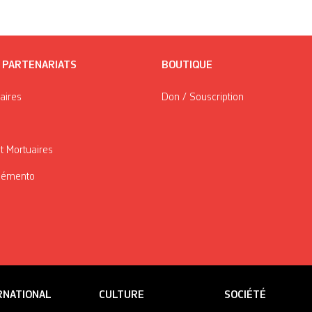
/ PARTENARIATS
BOUTIQUE
taires
Don / Souscription
t Mortuaires
Mémento
RNATIONAL
CULTURE
SOCIÉTÉ