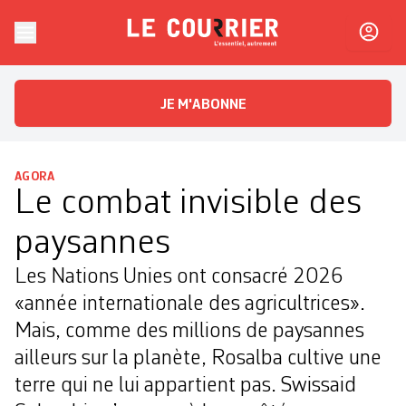
Skip to content
Le Courrier
L'essentiel, autrement
JE M'ABONNE
AGORA
Le combat invisible des
paysannes
Les Nations Unies ont consacré 2026
«année internationale des agricultrices».
Mais, comme des millions de paysannes
ailleurs sur la planète, Rosalba cultive une
terre qui ne lui appartient pas. Swissaid