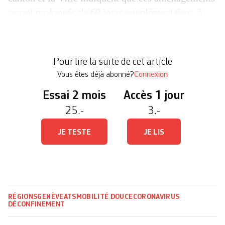
seront prolongés de 60 jours supplémentaires, à
compter du 8 juillet. Ce nouveau délai doit
permettre d’assurer «une jointure temporelle»
cohérente avec le démarrage de plusieurs chantiers
Pour lire la suite de cet article
[…]
Vous êtes déjà abonné?
Connexion
Essai 2 mois
Accès 1 jour
25.-
3.-
JE TESTE
JE LIS
RÉGIONS
GENÈVE
ATS
MOBILITÉ DOUCE
CORONAVIRUS
DÉCONFINEMENT