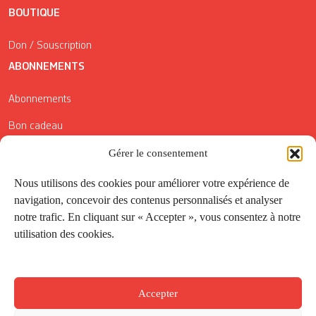
BOUTIQUE
Don / Souscription
ABONNEMENTS
Abonnements
Bon cadeau
Gérer le consentement
Conditions générales de vente
Réductions de la Carte Côté Courrier
Nous utilisons des cookies pour améliorer votre expérience de
navigation, concevoir des contenus personnalisés et analyser
Application
notre trafic. En cliquant sur « Accepter », vous consentez à notre
utilisation des cookies.
Suivez-nous
Accepter