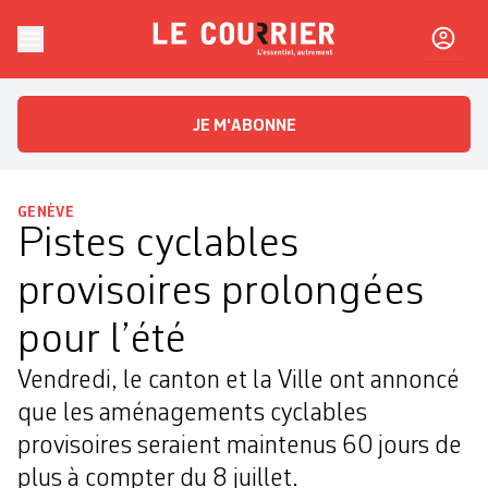
Skip to content
Le Courrier
L'essentiel, autrement
JE M'ABONNE
GENÈVE
Pistes cyclables
provisoires prolongées
pour l’été
Vendredi, le canton et la Ville ont annoncé
que les aménagements cyclables
provisoires seraient maintenus 60 jours de
plus à compter du 8 juillet.