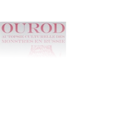
 autopsie culturelle des monstres en Russie". DR