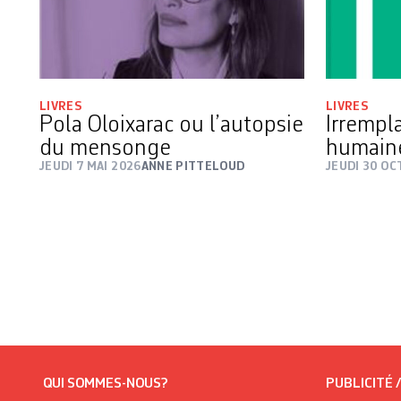
LIVRES
LIVRES
Pola Oloixarac ou l’autopsie
Irrempl
du mensonge
humai
JEUDI 7 MAI 2026
ANNE PITTELOUD
JEUDI 30 O
QUI SOMMES-NOUS?
PUBLICITÉ 