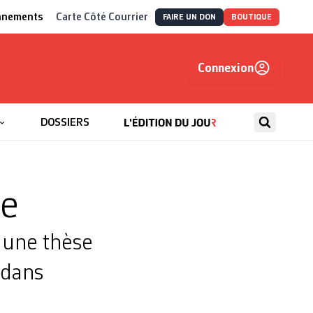
nnements
Carte Côté Courrier
FAIRE UN DON
BOUTIQUE
Connexion
, autrement
DOSSIERS
ie
 une thèse
 dans