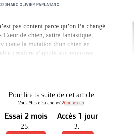
2020
MARC-OLIVIER PARLATANO
’est pas content parce qu’on l’a changé
Cœur de chien, satire fantastique,
 conte la mutation d’un chien en
ble créature s’ajoute aux monstres
 ceux-ci qu’Annick Morard se concentre.
evoise leur dédie une thèse intitulée
ulturelle des monstres en Russie. Le
Pour lire la suite de cet article
Vous êtes déjà abonné?
Connexion
Essai 2 mois
Accès 1 jour
"Ourod,
25.-
3.-