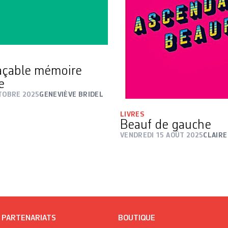
açable mémoire
ne
CTOBRE 2025
GENEVIÈVE BRIDEL
LIVRES
Beauf de gauche
VENDREDI 15 AOÛT 2025
CLAIRE
/ PARTENARIATS
BOUTIQUE