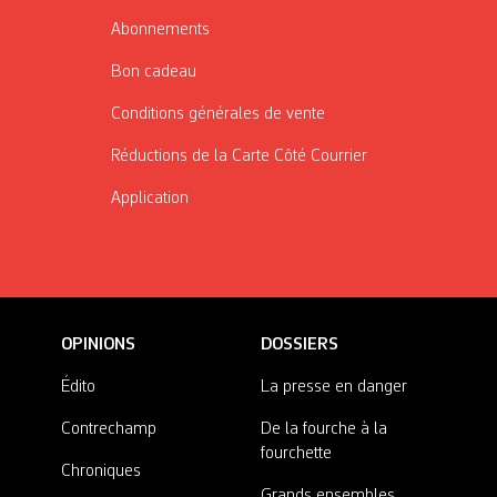
Abonnements
Bon cadeau
Conditions générales de vente
Réductions de la Carte Côté Courrier
Application
OPINIONS
DOSSIERS
Édito
La presse en danger
Contrechamp
De la fourche à la
fourchette
Chroniques
Grands ensembles,