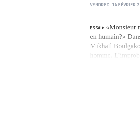
VENDREDI 14 FÉVRIER 
«Monsieur n
ESSAI
en humain?» Dans 
Mikhaïl Boulgakov
homme. L’improba
russes. C’est sur
La chercheuse gen
Ourod, autopsie c
texte […]