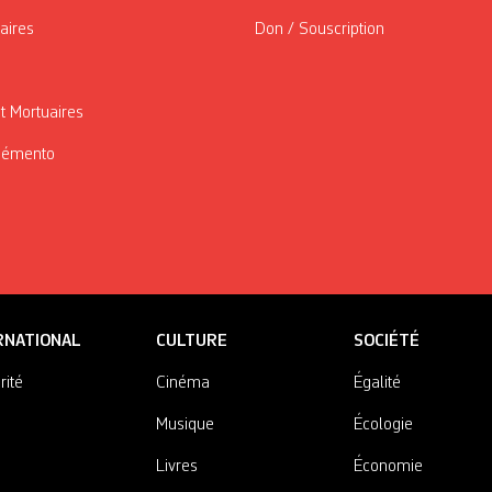
taires
Don / Souscription
t Mortuaires
Mémento
RNATIONAL
CULTURE
SOCIÉTÉ
rité
Cinéma
Égalité
Musique
Écologie
Livres
Économie