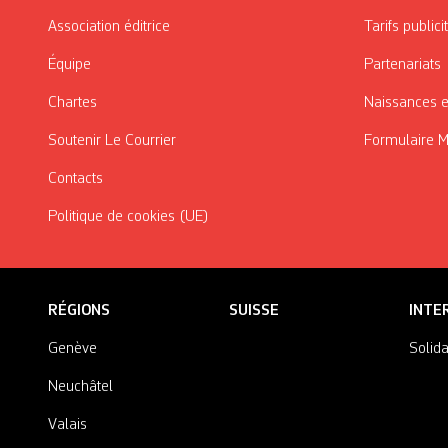
Association éditrice
Tarifs publici
Équipe
Partenariats
Chartes
Naissances e
Soutenir Le Courrier
Formulaire 
Contacts
Politique de cookies (UE)
RÉGIONS
SUISSE
INTE
Genève
Solida
Neuchâtel
Valais