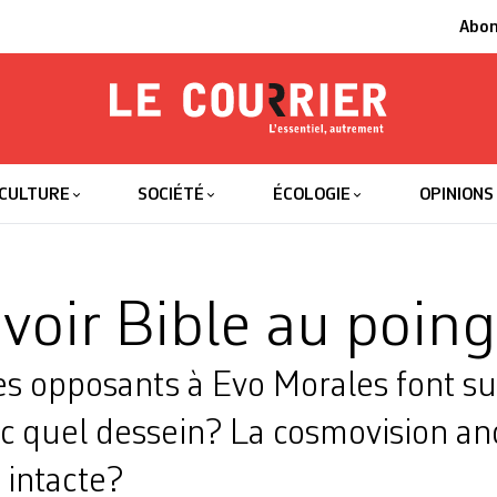
Abo
Le Courrier
L'essentiel
CULTURE
SOCIÉTÉ
ÉCOLOGIE
OPINIONS
voir Bible au poing
les opposants à Evo Morales font s
ec quel dessein? La cosmovision an
e intacte?