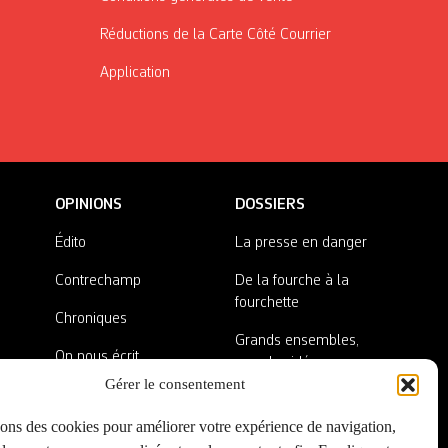
Réductions de la Carte Côté Courrier
Application
OPINIONS
DOSSIERS
Édito
La presse en danger
Contrechamp
De la fourche à la
fourchette
Chroniques
Grands ensembles,
On nous écrit
grandes idées
Gérer le consentement
Nos invité·es
Lieux abandonnés
sons des cookies pour améliorer votre expérience de navigation,
A côté de la plaque