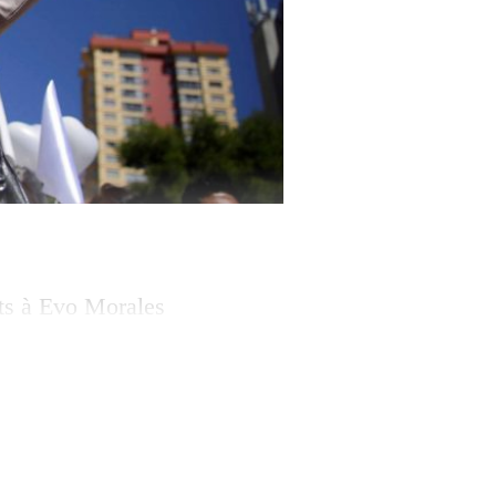
nts à Evo Morales
olique ou
ve? Enjeux. Au
du gouvernement!»