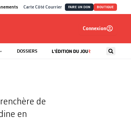
nnements
Carte Côté Courrier
FAIRE UN DON
BOUTIQUE
Connexion
, autrement
DOSSIERS
urenchère de
dine en