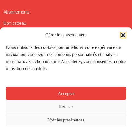
Abonnements
Bon cadeau
Gérer le consentement
Conditions générales de vente
Réductions de la Carte Côté Courrier
Nous utilisons des cookies pour améliorer votre expérience de
navigation, concevoir des contenus personnalisés et analyser
Application
notre trafic. En cliquant sur « Accepter », vous consentez à notre
utilisation des cookies.
Suivez-nous
Accepter
Refuser
Voir les préférences