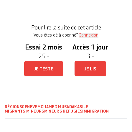
réclame la fermeture de ce centre d’hébergement
pour requérants d’asile mineurs non accompagnés
(RMNA) et compte prendre possession des lieux
Pour lire la suite de cet article
jusqu’à obtenir satisfaction. La méthode – […]
Vous êtes déjà abonné?
Connexion
Essai 2 mois
Accès 1 jour
25.-
3.-
JE TESTE
JE LIS
RÉGIONS
GENÈVE
MOHAMED MUSADAK
ASILE
MIGRANTS MINEURS
MINEURS RÉFUGIÉS
IMMIGRATION