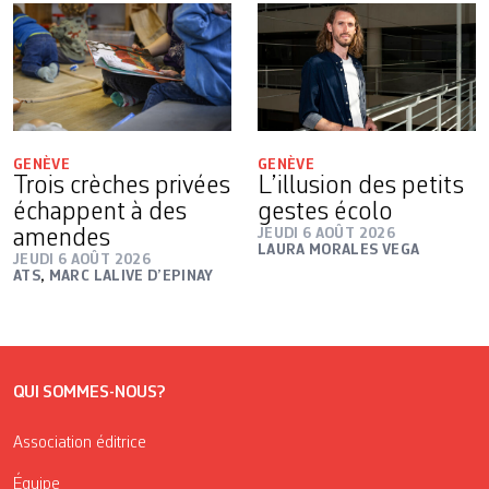
GENÈVE
GENÈVE
Trois crèches privées
L’illusion des petits
échappent à des
gestes écolo
amendes
JEUDI 6 AOÛT 2026
LAURA MORALES VEGA
JEUDI 6 AOÛT 2026
ATS
,
MARC LALIVE D’EPINAY
QUI SOMMES-NOUS?
Association éditrice
Équipe