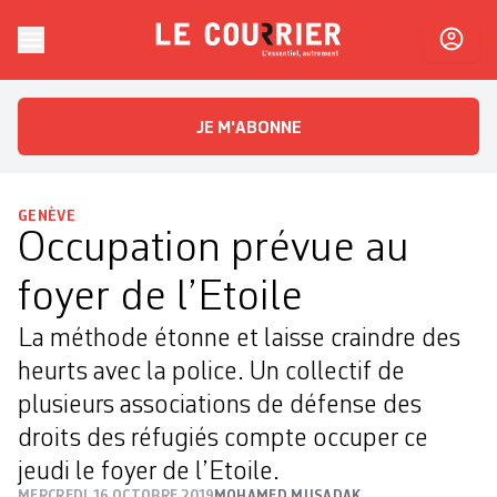
Skip to content
Le Courrier
L'essentiel, autrement
JE M'ABONNE
GENÈVE
Occupation prévue au
foyer de l’Etoile
La méthode étonne et laisse craindre des
heurts avec la police. Un collectif de
plusieurs associations de défense des
droits des réfugiés compte occuper ce
jeudi le foyer de l’Etoile.
MERCREDI 16 OCTOBRE 2019
MOHAMED MUSADAK