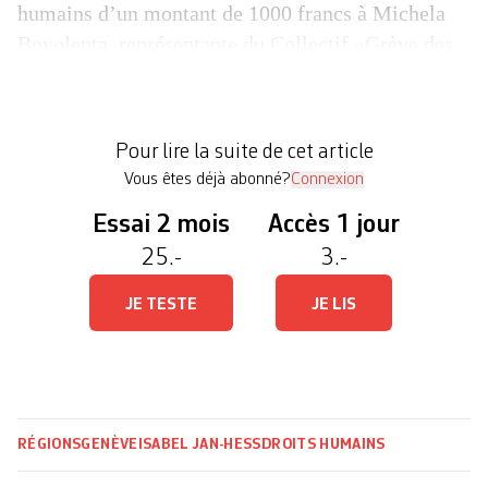
humains d’un montant de 1000 francs à Michela
Bovolenta, représentante du Collectif «Grève des
femmes». Un mouvement créé ce printemps, à la
suite de l’appel de plusieurs associations
féministes suisses le 8 mars à Berne. «En
Pour lire la suite de cet article
constatant […]
Vous êtes déjà abonné?
Connexion
Essai 2 mois
Accès 1 jour
25.-
3.-
JE TESTE
JE LIS
RÉGIONS
GENÈVE
ISABEL JAN-HESS
DROITS HUMAINS