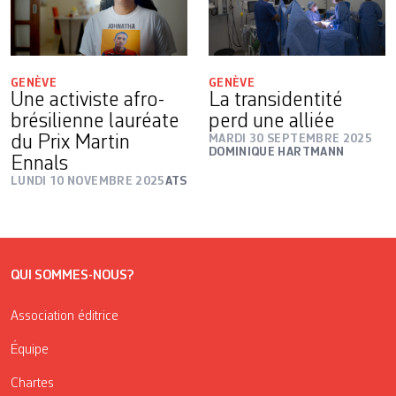
GENÈVE
GENÈVE
Une activiste afro-
La transidentité
brésilienne lauréate
perd une alliée
du Prix Martin
MARDI 30 SEPTEMBRE 2025
DOMINIQUE HARTMANN
Ennals
LUNDI 10 NOVEMBRE 2025
ATS
QUI SOMMES-NOUS?
Association éditrice
Équipe
Chartes