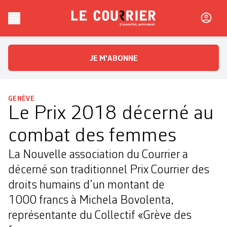
Skip to content
Le Courrier
L'essentiel, autrement
JE M'ABONNE
GENÈVE
Le Prix 2018 décerné au
combat des femmes
La Nouvelle association du Courrier a
décerné son traditionnel Prix Courrier des
droits humains d’un montant de
1000 francs à Michela Bovolenta,
représentante du Collectif «Grève des