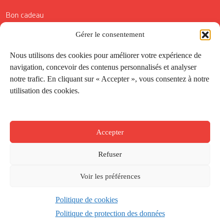
Bon cadeau
Conditions générales de vente
Gérer le consentement
Réductions de la Carte Côté Courrier
Nous utilisons des cookies pour améliorer votre expérience de
navigation, concevoir des contenus personnalisés et analyser
Application
notre trafic. En cliquant sur « Accepter », vous consentez à notre
utilisation des cookies.
Suivez-nous
Accepter
Refuser
Voir les préférences
Politique de cookies
Créé par
Onepixel
&
Wonderweb
&
EPIC
Politique de protection des données