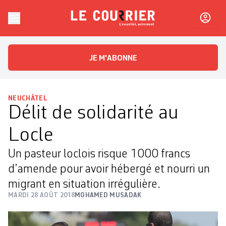
Skip to content
Le Courrier
L'essentiel, autrement
JE M'ABONNE
NEUCHÂTEL
Délit de solidarité au
Locle
Un pasteur loclois risque 1000 francs
d’amende pour avoir hébergé et nourri un
migrant en situation irrégulière.
MARDI 28 AOÛT 2018
MOHAMED MUSADAK