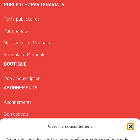
PUBLICITÉ / PARTENARIATS
Tarifs publicitaires
Partenariats
Naissances et Mortuaires
Formulaire Mémento
BOUTIQUE
Don / Souscription
ABONNEMENTS
Abonnements
Bon cadeau
Conditions générales de vente
Gérer le consentement
Réductions de la Carte Côté Courrier
Nous utilisons des cookies pour améliorer votre expérience de