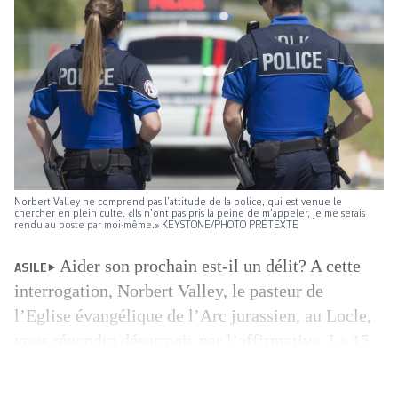
Norbert Valley ne comprend pas l’attitude de la police, qui est venue le
chercher en plein culte. «Ils n’ont pas pris la peine de m’appeler, je me serais
rendu au poste par moi-même.» KEYSTONE/PHOTO PRÉTEXTE
Aider son prochain est-il un délit? A cette
ASILE
interrogation, Norbert Valley, le pasteur de
l’Eglise évangélique de l’Arc jurassien, au Locle,
vous répondra désormais par l’affirmative. Le 15
août dernier, l’ancien président du Réseau
évangélique suisse (RES) a en effet été condamné