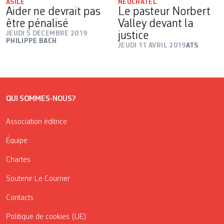
ASILE
NEUCHÂTEL
Aider ne devrait pas
Le pasteur Norbert
être pénalisé
Valley devant la
JEUDI 5 DÉCEMBRE 2019
justice
PHILIPPE BACH
JEUDI 11 AVRIL 2019
ATS
QUI SOMMES-NOUS?
Association éditrice
Équipe
Chartes
Soutenir Le Courrier
Contacts
Politique de cookies (UE)