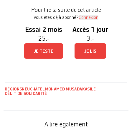
à 1000 francs d’amende avec sursis et à payer les
Pour lire la suite de cet article
frais de procédure […]
Vous êtes déjà abonné?
Connexion
Essai 2 mois
Accès 1 jour
25.-
3.-
JE TESTE
JE LIS
RÉGIONS
NEUCHÂTEL
MOHAMED MUSADAK
ASILE
DÉLIT DE SOLIDARITÉ
A lire également