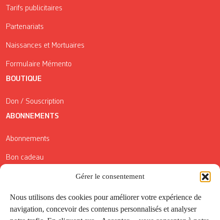
Tarifs publicitaires
Partenariats
Naissances et Mortuaires
Formulaire Mémento
BOUTIQUE
Don / Souscription
ABONNEMENTS
Abonnements
Bon cadeau
Conditions générales de vente
Gérer le consentement
Réductions de la Carte Côté Courrier
Nous utilisons des cookies pour améliorer votre expérience de
navigation, concevoir des contenus personnalisés et analyser
Application