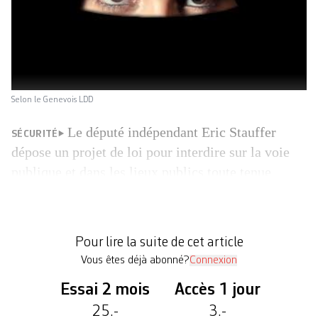
Selon le Genevois LDD
Le député indépendant Eric Stauffer
SÉCURITÉ
dépose un projet de loi pour interdire sur la voie
publique et dans les lieux publics toute tenue
vestimentaire couvrant totalement le visage, telle
que voile intégral ou niqab. Le député se défend de
toute islamophobie, car son projet se place non sur
Pour lire la suite de cet article
le terrain religieux mais sécuritaire. Il réagit […]
Vous êtes déjà abonné?
Connexion
Essai 2 mois
Accès 1 jour
25.-
3.-