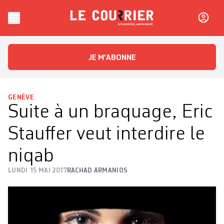
Skip to content
Le Courrier
L'essentiel, autrement
JE M'ABONNE
GENÈVE
Suite à un braquage, Eric
Stauffer veut interdire le
niqab
LUNDI 15 MAI 2017
RACHAD ARMANIOS