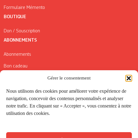
Formulaire Mémento
BOUTIQUE
Don / Souscription
ABONNEMENTS
Abonnements
Bon cadeau
Gérer le consentement
Conditions générales de vente
Réductions de la Carte Côté Courrier
Nous utilisons des cookies pour améliorer votre expérience de
navigation, concevoir des contenus personnalisés et analyser
Application
notre trafic. En cliquant sur « Accepter », vous consentez à notre
utilisation des cookies.
Suivez-nous