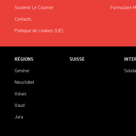
Soutenir Le Courrier
Formulaire 
Contacts
Politique de cookies (UE)
RÉGIONS
SUISSE
INTE
Genève
Solida
Neuchâtel
Valais
Vaud
Jura