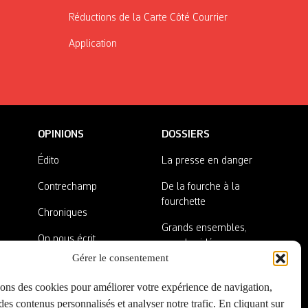
Réductions de la Carte Côté Courrier
Application
OPINIONS
DOSSIERS
Édito
La presse en danger
Contrechamp
De la fourche à la
fourchette
Chroniques
Grands ensembles,
On nous écrit
grandes idées
Gérer le consentement
Nos invité·es
Lieux abandonnés
sons des cookies pour améliorer votre expérience de navigation,
A côté de la plaque
es contenus personnalisés et analyser notre trafic. En cliquant sur