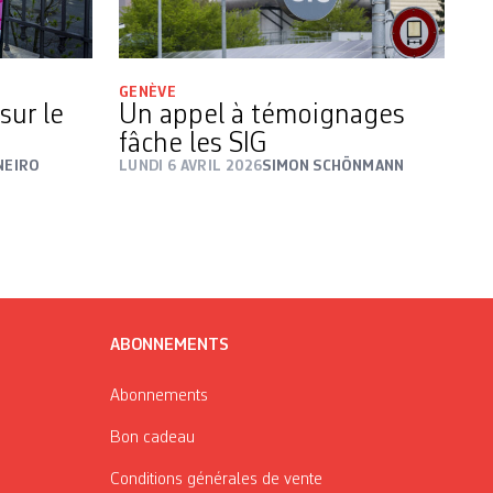
GENÈVE
sur le
Un appel à témoignages
fâche les SIG
NEIRO
LUNDI 6 AVRIL 2026
SIMON SCHÖNMANN
ABONNEMENTS
Abonnements
Bon cadeau
Conditions générales de vente