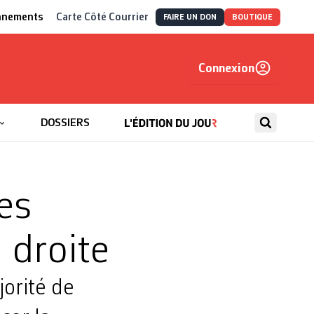
nnements
Carte Côté Courrier
FAIRE UN DON
BOUTIQUE
Connexion
, autrement
DOSSIERS
es
 droite
jorité de