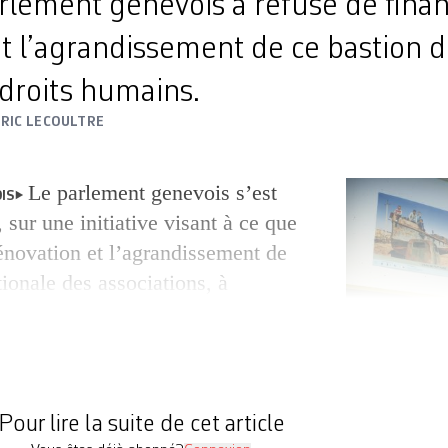
rlement genevois a refusé de finan
t l’agrandissement de ce bastion d
s droits humains.
ERIC LECOULTRE
Le parlement genevois s’est
IS
, sur une initiative visant à ce que
rénovation et l’agrandissement de
ionale des associations, à
llions de francs. A l’issue des
ires, le sort réservé à ce texte a
, négatif. La majorité de droite a
Pour lire la suite de cet article
Le lieu abrite en 