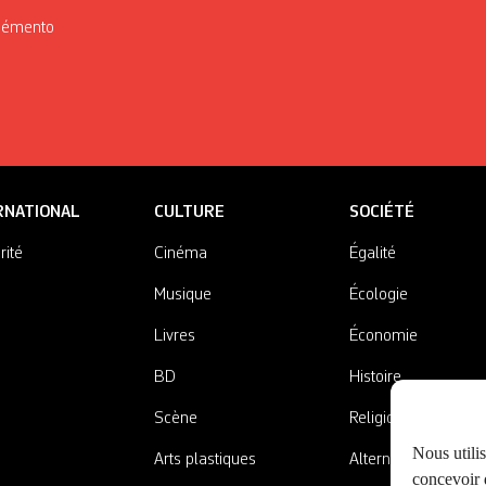
Mémento
RNATIONAL
CULTURE
SOCIÉTÉ
rité
Cinéma
Égalité
Musique
Écologie
Livres
Économie
BD
Histoire
Scène
Religions
Nous utili
Arts plastiques
Alternatives
concevoir d