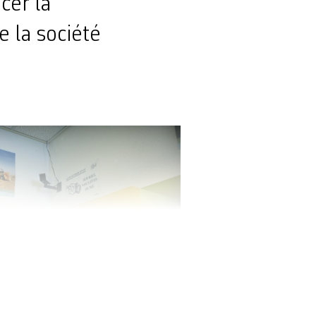
cer la
e la société
permanence une soixantaine d’associations. JPDS