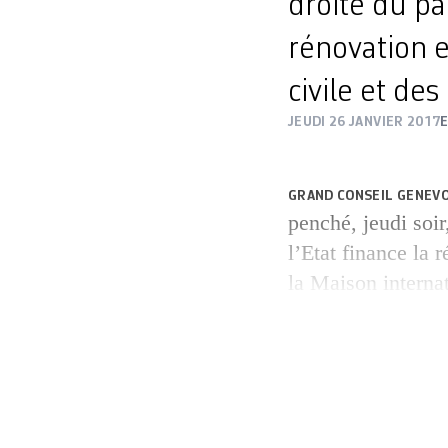
droite du pa
rénovation e
civile et de
JEUDI 26 JANVIER 2017
GRAND CONSEIL GENEVO
penché, jeudi soir
l’Etat finance la 
la Maison internat
hauteur de 16,5 mi
travaux parlementa
été, sans surprise
refusé, […]