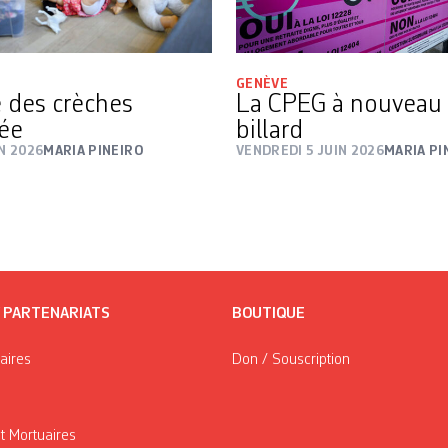
GENÈVE
é des crèches
La CPEG à nouveau 
ée
billard
IN 2026
MARIA PINEIRO
VENDREDI 5 JUIN 2026
MARIA PI
/ PARTENARIATS
BOUTIQUE
taires
Don / Souscription
t Mortuaires