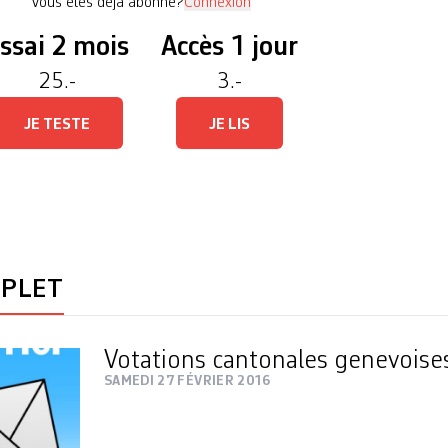
Vous êtes déjà abonné?
Connexion
ssai 2 mois
Accès 1 jour
25.-
3.-
JE TESTE
JE LIS
MPLET
Votations cantonales genevois
SAMEDI 27 FÉVRIER 2016