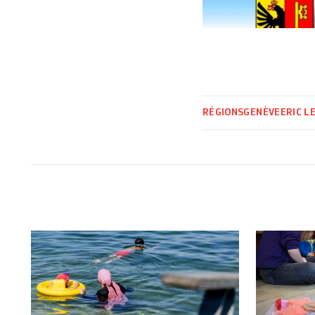
RÉGIONS
GENÈVE
ERIC L