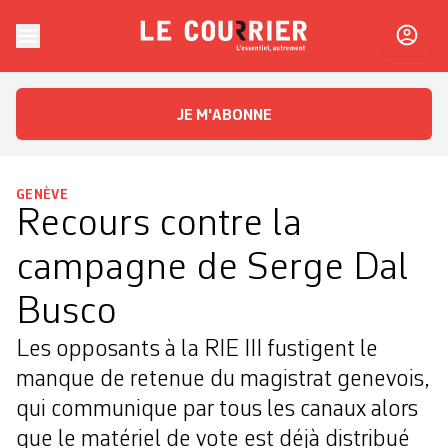
Skip to content
Le Courrier
L'essentiel, autrement
JE M'ABONNE
GENÈVE
Recours contre la
campagne de Serge Dal
Busco
Les opposants à la RIE III fustigent le
manque de retenue du magistrat genevois,
qui communique par tous les canaux alors
que le matériel de vote est déjà distribué