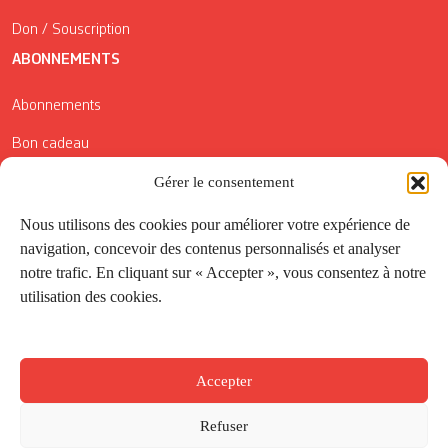
Don / Souscription
ABONNEMENTS
Abonnements
Bon cadeau
Conditions générales de vente
Gérer le consentement
Réductions de la Carte Côté Courrier
Nous utilisons des cookies pour améliorer votre expérience de
navigation, concevoir des contenus personnalisés et analyser
Application
notre trafic. En cliquant sur « Accepter », vous consentez à notre
utilisation des cookies.
Suivez-nous
Accepter
Refuser