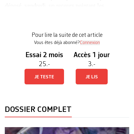
déposé, vendredi, un recours pointant les
interventions du conseiller d’Etat genevois chargé
des Finances, Serge Dal Busco. Ce dernier est
accusé d’avoir manqué de retenue en s’étant
Pour lire la suite de cet article
affiché à plusieurs reprise en faveur de […]
Vous êtes déjà abonné?
Connexion
Essai 2 mois
Accès 1 jour
25.-
3.-
JE TESTE
JE LIS
DOSSIER COMPLET