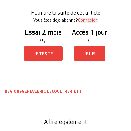
entreprises (RIE III), le Conseil d’Etat est apparu
sûr de lui. Il n’a pas remis en question les grandes
Pour lire la suite de cet article
lignes du projet cantonal, qu’il prépare depuis […]
Vous êtes déjà abonné?
Connexion
Essai 2 mois
Accès 1 jour
25.-
3.-
JE TESTE
JE LIS
RÉGIONS
GENÈVE
ERIC LECOULTRE
RIE III
A lire également