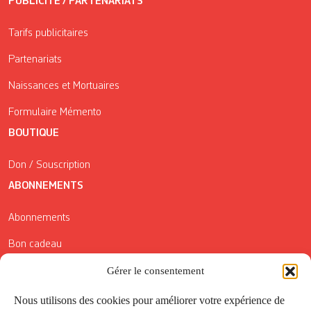
PUBLICITÉ / PARTENARIATS
Tarifs publicitaires
Partenariats
Naissances et Mortuaires
Formulaire Mémento
BOUTIQUE
Don / Souscription
ABONNEMENTS
Abonnements
Bon cadeau
Conditions générales de vente
Gérer le consentement
Réductions de la Carte Côté Courrier
Nous utilisons des cookies pour améliorer votre expérience de