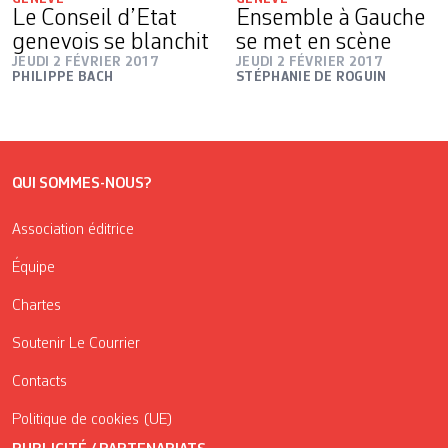
Le Conseil d’Etat
Ensemble à Gauche
genevois se blanchit
se met en scène
JEUDI 2 FÉVRIER 2017
JEUDI 2 FÉVRIER 2017
PHILIPPE BACH
STÉPHANIE DE ROGUIN
QUI SOMMES-NOUS?
Association éditrice
Équipe
Chartes
Soutenir Le Courrier
Contacts
Politique de cookies (UE)