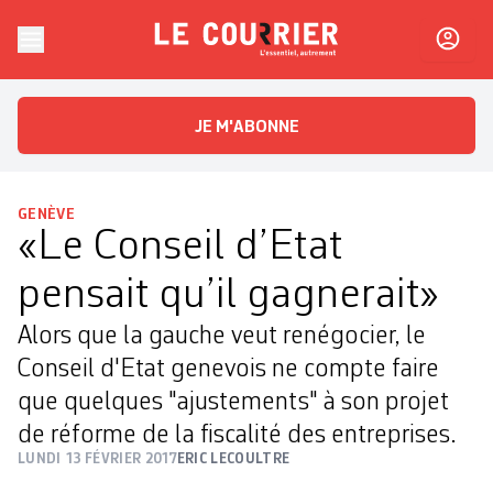
Skip to content
Le Courrier
L'essentiel, autrement
JE M'ABONNE
GENÈVE
«Le Conseil d’Etat
pensait qu’il gagnerait»
Alors que la gauche veut renégocier, le
Conseil d'Etat genevois ne compte faire
que quelques "ajustements" à son projet
de réforme de la fiscalité des entreprises.
LUNDI 13 FÉVRIER 2017
ERIC LECOULTRE