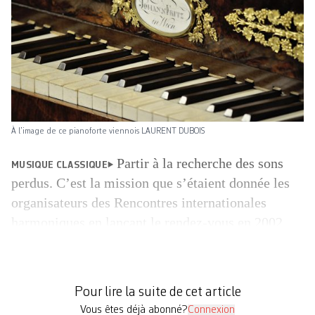
À l’image de ce pianoforte viennois LAURENT DUBOIS
Partir à la recherche des sons
MUSIQUE CLASSIQUE
perdus. C’est la mission que s’étaient donnée les
organisateurs des Rencontres internationales
harmoniques en lançant le rendez-vous en 2002.
Dès vendredi prochain, la 7e édition, servie par des
intervenants de renom, sera consacrée à Schubert
et son temps (lire ci-dessous). Interview de Pierre
Pour lire la suite de cet article
Goy, fondateur et directeur artistique de […]
Vous êtes déjà abonné?
Connexion