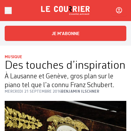
Skip to content
Le Courrier
L'essentiel, autrement
JE M'ABONNE
MUSIQUE
Des touches d’inspiration
À Lausanne et Genève, gros plan sur le
piano tel que l’a connu Franz Schubert.
MERCREDI 21 SEPTEMBRE 2016
BENJAMIN ILSCHNER