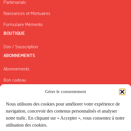
Partenariats
Naissances et Mortuaires
Formulaire Mémento
BOUTIQUE
Don / Souscription
ABONNEMENTS
Abonnements
Bon cadeau
Conditions générales de vente
Gérer le consentement
Réductions de la Carte Côté Courrier
Nous utilisons des cookies pour améliorer votre expérience de
navigation, concevoir des contenus personnalisés et analyser
Application
notre trafic. En cliquant sur « Accepter », vous consentez à notre
utilisation des cookies.