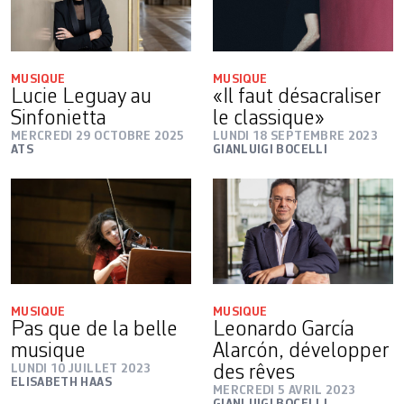
MUSIQUE
MUSIQUE
Lucie Leguay au
«Il faut désacraliser
Sinfonietta
le classique»
MERCREDI 29 OCTOBRE 2025
LUNDI 18 SEPTEMBRE 2023
ATS
GIANLUIGI BOCELLI
MUSIQUE
MUSIQUE
Pas que de la belle
Leonardo García
musique
Alarcón, développer
LUNDI 10 JUILLET 2023
des rêves
ELISABETH HAAS
MERCREDI 5 AVRIL 2023
GIANLUIGI BOCELLI