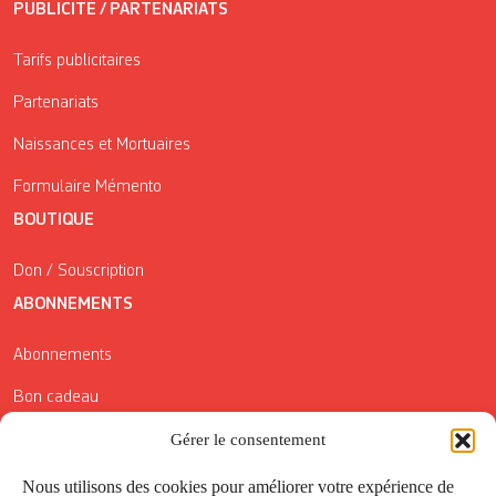
PUBLICITÉ / PARTENARIATS
Tarifs publicitaires
Partenariats
Naissances et Mortuaires
Formulaire Mémento
BOUTIQUE
Don / Souscription
ABONNEMENTS
Abonnements
Bon cadeau
Conditions générales de vente
Gérer le consentement
Réductions de la Carte Côté Courrier
Nous utilisons des cookies pour améliorer votre expérience de