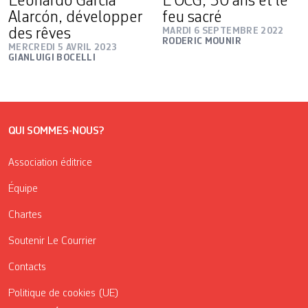
Leonardo García
L’OCG, 30 ans et le
Alarcón, développer
feu sacré
des rêves
MARDI 6 SEPTEMBRE 2022
RODERIC MOUNIR
MERCREDI 5 AVRIL 2023
GIANLUIGI BOCELLI
QUI SOMMES-NOUS?
Association éditrice
Équipe
Chartes
Soutenir Le Courrier
Contacts
Politique de cookies (UE)