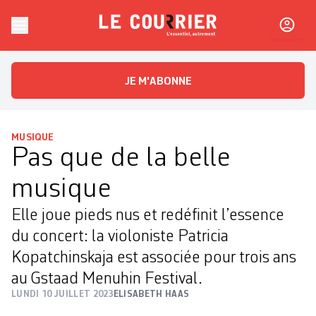
Skip to content
Le Courrier
L'essentiel, autrement
JE M'ABONNE
MUSIQUE
Pas que de la belle
musique
Elle joue pieds nus et redéfinit l’essence
du concert: la violoniste Patricia
Kopatchinskaja est associée pour trois ans
au Gstaad Menuhin Festival.
LUNDI 10 JUILLET 2023
ELISABETH HAAS