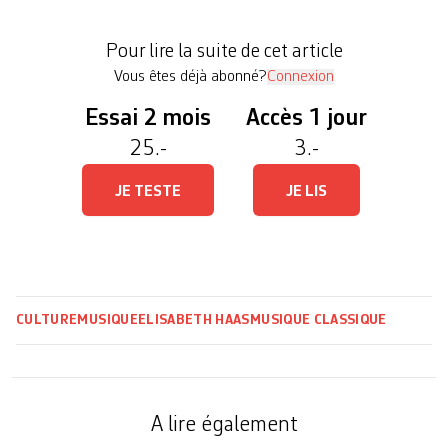
pied ou à renoncer à changer de continent. Sans
être aussi radical, mener une réflexion de fond sur
Pour lire la suite de cet article
les façons de faire […]
Vous êtes déjà abonné?
Connexion
Essai 2 mois
Accès 1 jour
25.-
3.-
JE TESTE
JE LIS
CULTURE
MUSIQUE
ELISABETH HAAS
MUSIQUE CLASSIQUE
A lire également