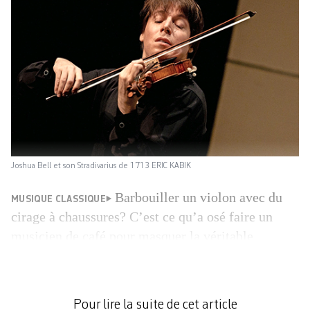
Joshua Bell et son Stradivarius de 1713 ERIC KABIK
Barbouiller un violon avec du
MUSIQUE CLASSIQUE
cirage à chaussures? C’est ce qu’a osé faire un
musicien de café pour masquer la véritable
apparence de son instrument, volé à New York en
1936. Il aura fallu attendre près de cinquante ans
pour que le violoneux passe aux aveux sur son lit
Pour lire la suite de cet article