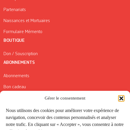
Partenariats
Naissances et Mortuaires
Formulaire Mémento
BOUTIQUE
Don / Souscription
ABONNEMENTS
Abonnements
Bon cadeau
Conditions générales de vente
Gérer le consentement
Réductions de la Carte Côté Courrier
Nous utilisons des cookies pour améliorer votre expérience de
navigation, concevoir des contenus personnalisés et analyser
Application
notre trafic. En cliquant sur « Accepter », vous consentez à notre