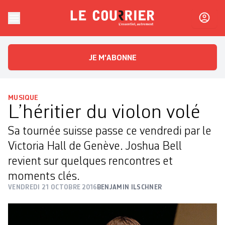
Skip to content
Le Courrier
L'essentiel, autrement
JE M'ABONNE
MUSIQUE
L’héritier du violon volé
Sa tournée suisse passe ce vendredi par le
Victoria Hall de Genève. Joshua Bell
revient sur quelques rencontres et
moments clés.
VENDREDI 21 OCTOBRE 2016
BENJAMIN ILSCHNER