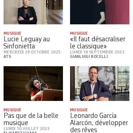
MUSIQUE
MUSIQUE
Lucie Leguay au
«Il faut désacraliser
Sinfonietta
le classique»
MERCREDI 29 OCTOBRE 2025
LUNDI 18 SEPTEMBRE 2023
ATS
GIANLUIGI BOCELLI
MUSIQUE
MUSIQUE
Pas que de la belle
Leonardo García
musique
Alarcón, développer
LUNDI 10 JUILLET 2023
des rêves