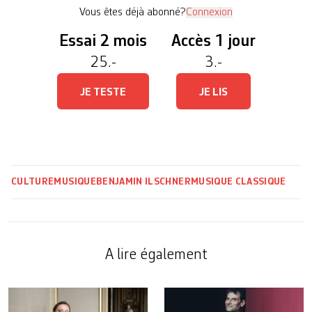
de mort: son crincrin de pacotille […]
Vous êtes déjà abonné?
Connexion
Essai 2 mois
Accès 1 jour
25.-
3.-
JE TESTE
JE LIS
CULTURE
MUSIQUE
BENJAMIN ILSCHNER
MUSIQUE CLASSIQUE
A lire également