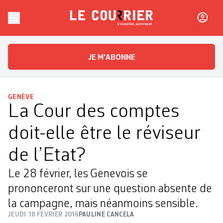
Skip to content
Le Courrier
L'essentiel, autrement
JE M'ABONNE
GENÈVE
La Cour des comptes
doit-elle être le réviseur
de l’Etat?
Le 28 février, les Genevois se
prononceront sur une question absente de
la campagne, mais néanmoins sensible.
JEUDI 18 FÉVRIER 2016
PAULINE CANCELA