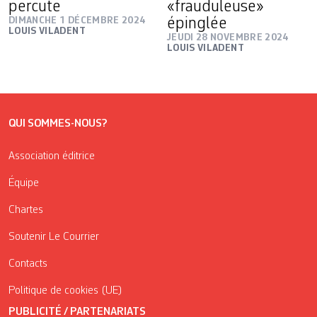
percute
«frauduleuse»
DIMANCHE 1 DÉCEMBRE 2024
épinglée
LOUIS VILADENT
JEUDI 28 NOVEMBRE 2024
LOUIS VILADENT
QUI SOMMES-NOUS?
Association éditrice
Équipe
Chartes
Soutenir Le Courrier
Contacts
Politique de cookies (UE)
PUBLICITÉ / PARTENARIATS