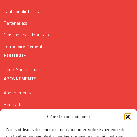
Tarifs publicitaires
Partenariats
Naissances et Mortuaires
Formulaire Mémento
BOUTIQUE
Don / Souscription
ABONNEMENTS
Abonnements
Bon cadeau
Gérer le consentement
Conditions générales de vente
Réductions de la Carte Côté Courrier
Nous utilisons des cookies pour améliorer votre expérience de
navigation, concevoir des contenus personnalisés et analyser