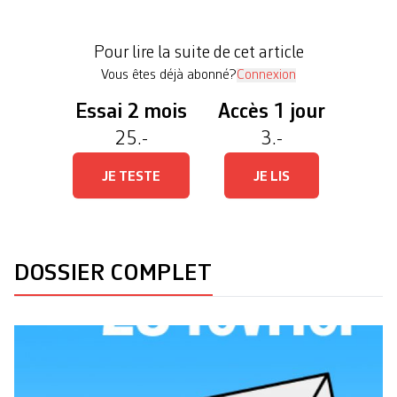
posée au peuple est pourtant importante: faut-il
confier la révision des comptes de l’Etat à la Cour
Pour lire la suite de cet article
des comptes, en plus de son […]
Vous êtes déjà abonné?
Connexion
Essai 2 mois
Accès 1 jour
25.-
3.-
JE TESTE
JE LIS
DOSSIER COMPLET