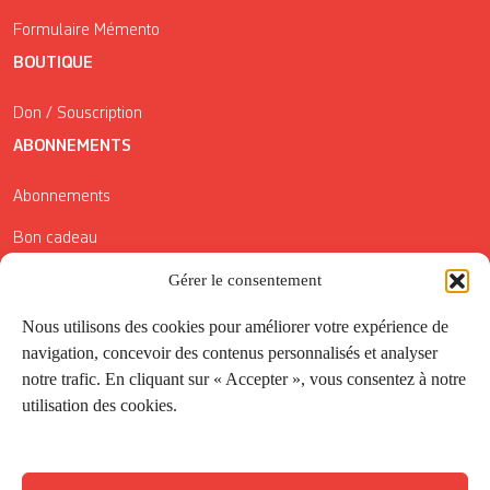
Formulaire Mémento
BOUTIQUE
Don / Souscription
ABONNEMENTS
Abonnements
Bon cadeau
Conditions générales de vente
Gérer le consentement
Réductions de la Carte Côté Courrier
Nous utilisons des cookies pour améliorer votre expérience de
navigation, concevoir des contenus personnalisés et analyser
Application
notre trafic. En cliquant sur « Accepter », vous consentez à notre
utilisation des cookies.
Suivez-nous