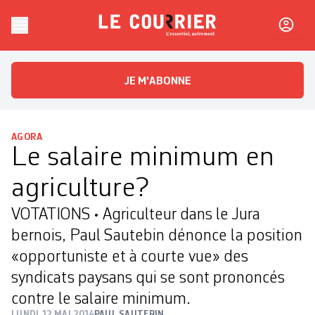
Skip to content
Le Courrier
L'essentiel, autrement
JE M'ABONNE
AGORA
Le salaire minimum en
agriculture?
VOTATIONS • Agriculteur dans le Jura
bernois, Paul Sautebin dénonce la position
«opportuniste et à courte vue» des
syndicats paysans qui se sont prononcés
contre le salaire minimum.
LUNDI 12 MAI 2014
PAUL SAUTEBIN