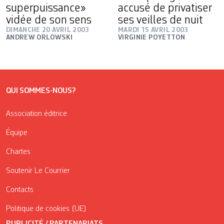
superpuissance»
accusé de privatiser
vidée de son sens
ses veilles de nuit
DIMANCHE 20 AVRIL 2003
MARDI 15 AVRIL 2003
ANDREW ORLOWSKI
VIRGINIE POYETTON
QUI SOMMES-NOUS?
Association éditrice
Équipe
Chartes
Soutenir Le Courrier
Contacts
Politique de cookies (UE)