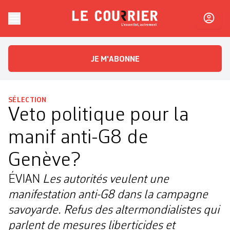
Skip to content
Le Courrier
L'essentiel, autrement
JE M'ABONNE
SÉLECTION
Veto politique pour la
manif anti-G8 de
Genève?
ÉVIAN
Les autorités veulent une
manifestation anti-G8 dans la campagne
savoyarde. Refus des altermondialistes qui
parlent de mesures liberticides et