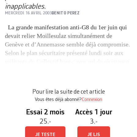
inapplicables.
MERCREDI 16 AVRIL 2003
BENITO PEREZ
La grande manifestation anti-G8 du 1er juin qui
devait relier Moillesulaz simultanément de
Genève et d’Annemasse semble déjà compromise.
Selon le plan sécuritaire présenté lundi soir aux
militants du Collectif haut-savoyard de résistance
au G8 (CHARG) le parcours demandé par les
altermondialistes devrait être très certainement
refusé les autorités françaises et genevoises
Pour lire la suite de cet article
préférant parquer […]
Vous êtes déjà abonné?
Connexion
Essai 2 mois
Accès 1 jour
25.-
3.-
JE TESTE
JE LIS