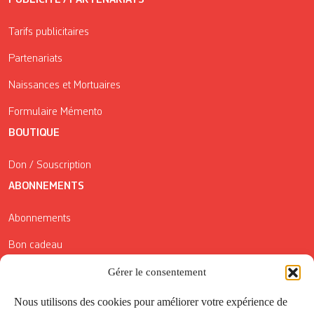
PUBLICITÉ / PARTENARIATS
Tarifs publicitaires
Partenariats
Naissances et Mortuaires
Formulaire Mémento
BOUTIQUE
Don / Souscription
ABONNEMENTS
Abonnements
Bon cadeau
Conditions générales de vente
Gérer le consentement
Réductions de la Carte Côté Courrier
Nous utilisons des cookies pour améliorer votre expérience de