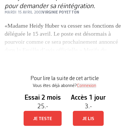
pour demander sa réintégration.
MARDI 15 AVRIL 2003
VIRGINIE POYETTON
«Madame Heidy Huber va cesser ses fonctions de
déléguée le 15 avril. Le poste est désormais à
pourvoir comme ce sera prochainement annoncé
dans la Feuille d’avis officielle.» Motifs du
licenciement avancés par le conseiller d’Etat
Robert Cramer: divergences entre la perception de
ses tâches et les attentes des autorités vis-à-vis de
Pour lire la suite de cet article
sa fonction. Aucune […]
Vous êtes déjà abonné?
Connexion
Essai 2 mois
Accès 1 jour
25.-
3.-
JE TESTE
JE LIS