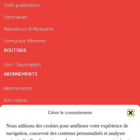
Tarifs publicitaires
Partenariats
Naissances et Mortuaires
Formulaire Mémento
BOUTIQUE
Don / Souscription
ABONNEMENTS
Abonnements
Bon cadeau
Conditions générales de vente
Gérer le consentement
Réductions de la Carte Côté Courrier
Nous utilisons des cookies pour améliorer votre expérience de
navigation, concevoir des contenus personnalisés et analyser
Application