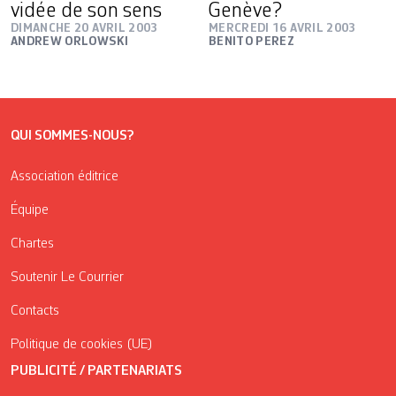
vidée de son sens
Genève?
DIMANCHE 20 AVRIL 2003
MERCREDI 16 AVRIL 2003
ANDREW ORLOWSKI
BENITO PEREZ
QUI SOMMES-NOUS?
Association éditrice
Équipe
Chartes
Soutenir Le Courrier
Contacts
Politique de cookies (UE)
PUBLICITÉ / PARTENARIATS