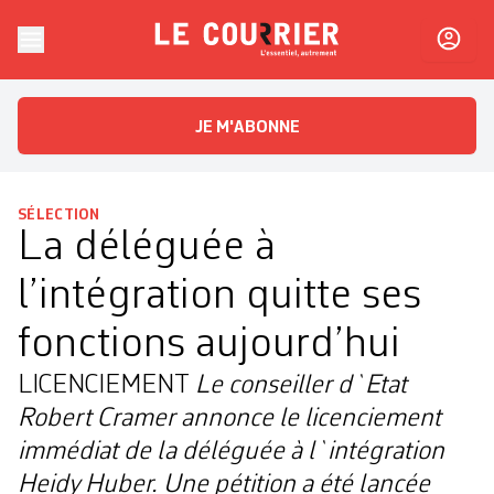
Skip to content
Le Courrier
L'essentiel, autrement
JE M'ABONNE
SÉLECTION
La déléguée à
l’intégration quitte ses
fonctions aujourd’hui
LICENCIEMENT
Le conseiller d`Etat
Robert Cramer annonce le licenciement
immédiat de la déléguée à l`intégration
Heidy Huber. Une pétition a été lancée