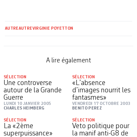
AUTRE
AUTRE
VIRGINIE POYETTON
A lire également
SÉLECTION
SÉLECTION
Une controverse
«L’absence
autour de la Grande
d’images nourrit les
Guerre
fantasmes»
LUNDI 10 JANVIER 2005
VENDREDI 17 OCTOBRE 2003
CHARLES HEIMBERG
BENITO PEREZ
SÉLECTION
SÉLECTION
La «2ème
Veto politique pour
superpuissance»
la manif anti-G8 de