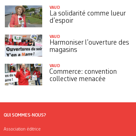
VAUD
La solidarité comme lueur
d’espoir
VAUD
Harmoniser l’ouverture des
magasins
VAUD
Commerce: convention
collective menacée
QUI SOMMES-NOUS?
Association éditrice