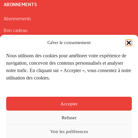
ABONNEMENTS
Abonnements
Bon cadeau
Gérer le consentement
Conditions générales de vente
Réductions de la Carte Côté Courrier
Nous utilisons des cookies pour améliorer votre expérience de
navigation, concevoir des contenus personnalisés et analyser
Application
notre trafic. En cliquant sur « Accepter », vous consentez à notre
utilisation des cookies.
Suivez-nous
Accepter
Refuser
Voir les préférences