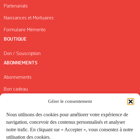
Partenariats
Naissances et Mortuaires
Formulaire Mémento
BOUTIQUE
Don / Souscription
ABONNEMENTS
Abonnements
Bon cadeau
Conditions générales de vente
Gérer le consentement
Réductions de la Carte Côté Courrier
Nous utilisons des cookies pour améliorer votre expérience de
navigation, concevoir des contenus personnalisés et analyser
Application
notre trafic. En cliquant sur « Accepter », vous consentez à notre
utilisation des cookies.