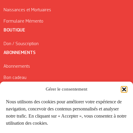
Naissances et Mortuaires
Formulaire Mémento
BOUTIQUE
Don / Souscription
ABONNEMENTS
Abonnements
Bon cadeau
Gérer le consentement
Conditions générales de vente
Réductions de la Carte Côté Courrier
Nous utilisons des cookies pour améliorer votre expérience de
navigation, concevoir des contenus personnalisés et analyser
Application
notre trafic. En cliquant sur « Accepter », vous consentez à notre
utilisation des cookies.