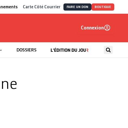
nnements
Carte Côté Courrier
FAIRE UN DON
BOUTIQUE
Connexion
, autrement
DOSSIERS
une