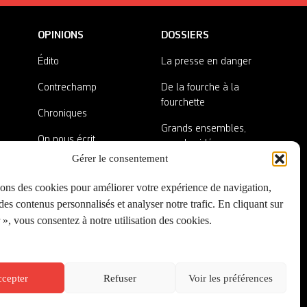
OPINIONS
DOSSIERS
Édito
La presse en danger
Contrechamp
De la fourche à la
fourchette
Chroniques
Grands ensembles,
On nous écrit
grandes idées
Gérer le consentement
Nos invité·es
Lieux abandonnés
sons des cookies pour améliorer votre expérience de navigation,
A côté de la plaque
es contenus personnalisés et analyser notre trafic. En cliquant sur
», vous consentez à notre utilisation des cookies.
cepter
Refuser
Voir les préférences