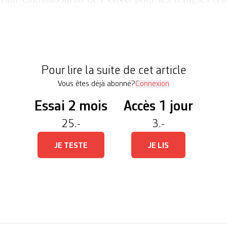
e mercredi contre l’un de ses entrepôts à Dnipro, d
ile a tué au moins deux personnes, blessé plusieurs
lus d’un million de dollars. «C’était la première a
u HCR […]
Pour lire la suite de cet article
Vous êtes déjà abonné?
Connexion
Essai 2 mois
Accès 1 jour
25.-
3.-
JE TESTE
JE LIS