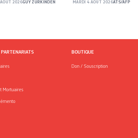
 AOÛT 2026
GUY ZURKINDEN
MARDI 4 AOÛT 2026
ATS/AFP
/ PARTENARIATS
BOUTIQUE
taires
Don / Souscription
t Mortuaires
Mémento