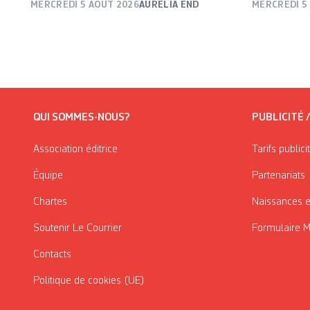
MERCREDI 5 AOÛT 2026
AURÉLIA END
MERCREDI 5
QUI SOMMES-NOUS?
PUBLICITÉ 
Association éditrice
Tarifs publici
Équipe
Partenariats
Chartes
Naissances e
Soutenir Le Courrier
Formulaire 
Contacts
Politique de cookies (UE)