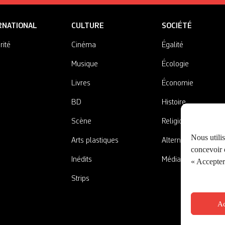
RNATIONAL
CULTURE
SOCIÉTÉ
rité
Cinéma
Égalité
Musique
Écologie
Livres
Économie
BD
Histoire
Scène
Religions
Nous utili
Arts plastiques
Alternatives
concevoir d
Inédits
Médias
« Accepter 
Strips
Ac