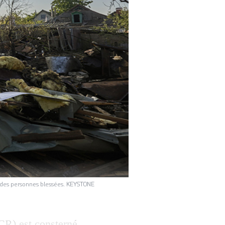
et des personnes blessées. KEYSTONE
CR) est consterné