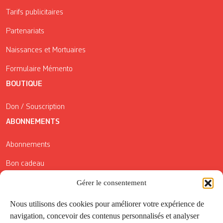
Tarifs publicitaires
Partenariats
Naissances et Mortuaires
Formulaire Mémento
BOUTIQUE
Don / Souscription
ABONNEMENTS
Abonnements
Bon cadeau
Gérer le consentement
Conditions générales de vente
Réductions de la Carte Côté Courrier
Nous utilisons des cookies pour améliorer votre expérience de
navigation, concevoir des contenus personnalisés et analyser
Application