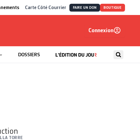
nnements
Carte Côté Courrier
FAIRE UN DON
BOUTIQUE
Connexion
, autrement
DOSSIERS
uction
ALLA TORRE