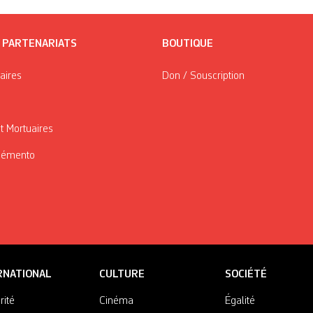
/ PARTENARIATS
BOUTIQUE
taires
Don / Souscription
t Mortuaires
Mémento
RNATIONAL
CULTURE
SOCIÉTÉ
rité
Cinéma
Égalité