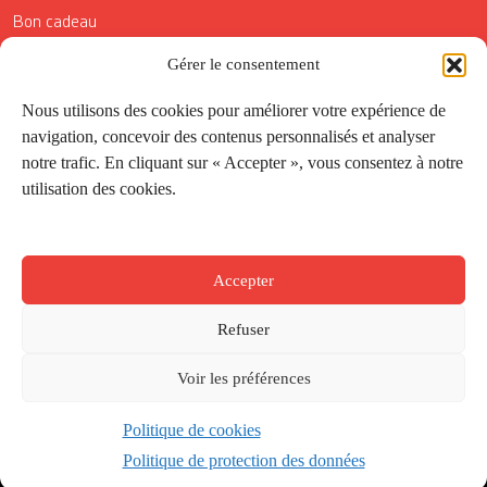
Bon cadeau
Gérer le consentement
Conditions générales de vente
Réductions de la Carte Côté Courrier
Nous utilisons des cookies pour améliorer votre expérience de
navigation, concevoir des contenus personnalisés et analyser
Application
notre trafic. En cliquant sur « Accepter », vous consentez à notre
utilisation des cookies.
Suivez-nous
Accepter
Refuser
Voir les préférences
Politique de cookies
Créé par
Onepixel
&
Wonderweb
&
EPIC
Politique de protection des données