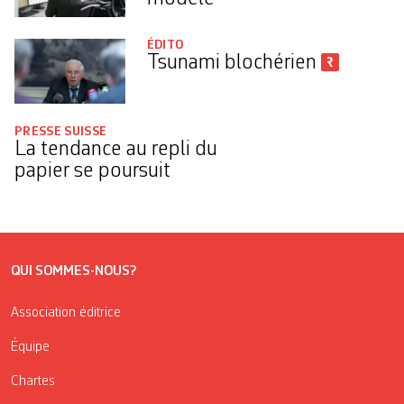
ÉDITO
Tsunami blochérien
PRESSE SUISSE
La tendance au repli du
papier se poursuit
QUI SOMMES-NOUS?
Association éditrice
Équipe
Chartes